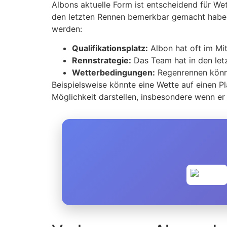
Albons aktuelle Form ist entscheidend für We
den letzten Rennen bemerkbar gemacht hab
werden:
Qualifikationsplatz:
Albon hat oft im Mit
Rennstrategie:
Das Team hat in den letz
Wetterbedingungen:
Regenrennen könnt
Beispielsweise könnte eine Wette auf einen P
Möglichkeit darstellen, insbesondere wenn er