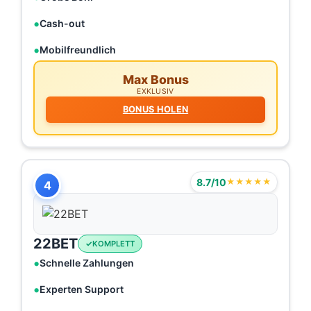
Cash-out
Mobilfreundlich
Max Bonus
EXKLUSIV
BONUS HOLEN
8.7/10
★★★★★
4
22BET
KOMPLETT
Schnelle Zahlungen
Experten Support