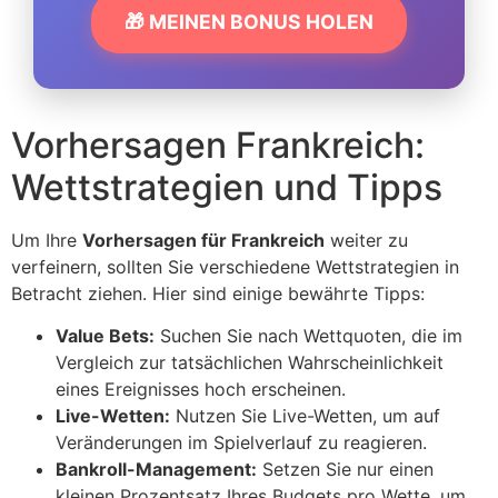
🎁 MEINEN BONUS HOLEN
Vorhersagen Frankreich:
Wettstrategien und Tipps
Um Ihre
Vorhersagen für Frankreich
weiter zu
verfeinern, sollten Sie verschiedene Wettstrategien in
Betracht ziehen. Hier sind einige bewährte Tipps:
Value Bets:
Suchen Sie nach Wettquoten, die im
Vergleich zur tatsächlichen Wahrscheinlichkeit
eines Ereignisses hoch erscheinen.
Live-Wetten:
Nutzen Sie Live-Wetten, um auf
Veränderungen im Spielverlauf zu reagieren.
Bankroll-Management:
Setzen Sie nur einen
kleinen Prozentsatz Ihres Budgets pro Wette, um