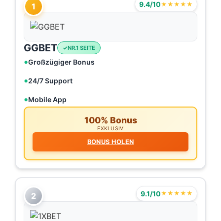
9.4/10
★★★★★
1
GGBET
NR.1 SEITE
Großzügiger Bonus
24/7 Support
Mobile App
100% Bonus
EXKLUSIV
BONUS HOLEN
9.1/10
★★★★★
2