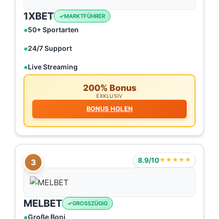
1XBET
MARKTFÜHRER
50+ Sportarten
24/7 Support
Live Streaming
200% Bonus
EXKLUSIV
BONUS HOLEN
8.9/10
★★★★★
3
MELBET
GROSSZÜGIG
Große Boni