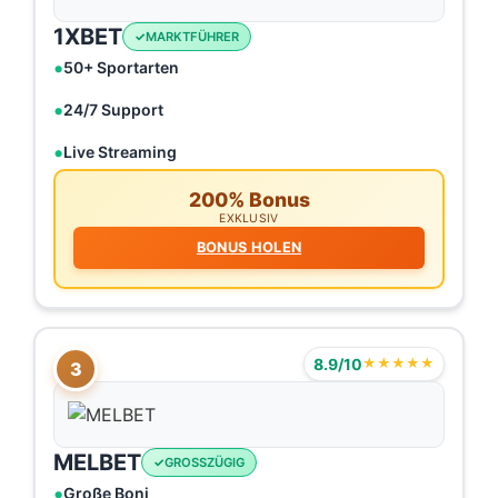
1XBET
MARKTFÜHRER
50+ Sportarten
24/7 Support
Live Streaming
200% Bonus
EXKLUSIV
BONUS HOLEN
8.9/10
★★★★★
3
MELBET
GROSSZÜGIG
Große Boni