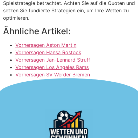
Spielstrategie betrachtet. Achten Sie auf die Quoten und
setzen Sie fundierte Strategien ein, um Ihre Wetten zu
optimieren.
Ähnliche Artikel:
Vorhersagen Aston Martin
Vorhersagen Hansa Rostock
Vorhersagen Jan-Lennard Struff
Vorhersagen Los Angeles Rams
Vorhersagen SV Werder Bremen