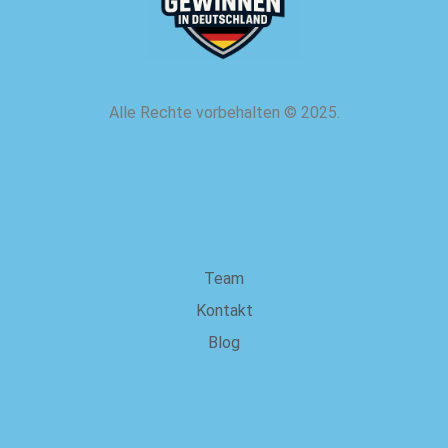
Alle Rechte vorbehalten
©
2025.
über uns
Team
Kontakt
Blog