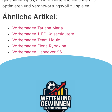
genannten Tipps, um Ihre Wettentscheidungen zu
optimieren und verantwortungsvoll zu spielen.
Ähnliche Artikel:
Vorhersagen Tatjana Maria
Vorhersagen 1. FC Kaiserslautern
Vorhersagen Team Liquid
Vorhersagen Elena Rybakina
Vorhersagen Hannover 96