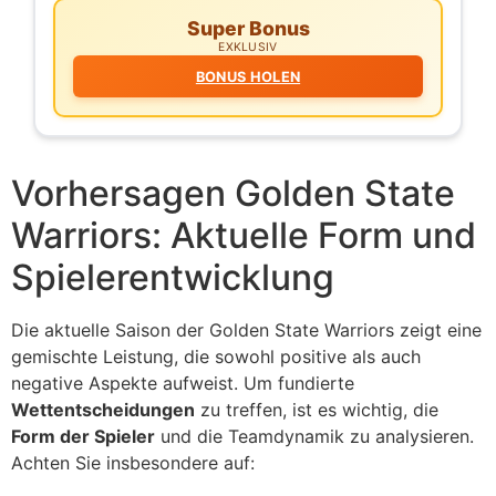
Super Bonus
EXKLUSIV
BONUS HOLEN
Vorhersagen Golden State
Warriors: Aktuelle Form und
Spielerentwicklung
Die aktuelle Saison der Golden State Warriors zeigt eine
gemischte Leistung, die sowohl positive als auch
negative Aspekte aufweist. Um fundierte
Wettentscheidungen
zu treffen, ist es wichtig, die
Form der Spieler
und die Teamdynamik zu analysieren.
Achten Sie insbesondere auf: