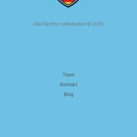
Alle Rechte vorbehalten
©
2025.
über uns
Team
Kontakt
Blog
Rechtliches