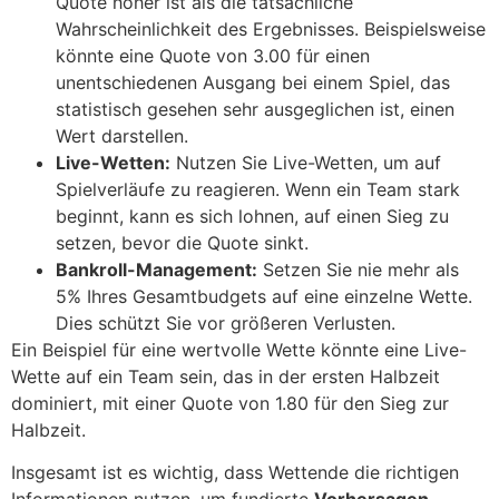
Quote höher ist als die tatsächliche
Wahrscheinlichkeit des Ergebnisses. Beispielsweise
könnte eine Quote von 3.00 für einen
unentschiedenen Ausgang bei einem Spiel, das
statistisch gesehen sehr ausgeglichen ist, einen
Wert darstellen.
Live-Wetten:
Nutzen Sie Live-Wetten, um auf
Spielverläufe zu reagieren. Wenn ein Team stark
beginnt, kann es sich lohnen, auf einen Sieg zu
setzen, bevor die Quote sinkt.
Bankroll-Management:
Setzen Sie nie mehr als
5% Ihres Gesamtbudgets auf eine einzelne Wette.
Dies schützt Sie vor größeren Verlusten.
Ein Beispiel für eine wertvolle Wette könnte eine Live-
Wette auf ein Team sein, das in der ersten Halbzeit
dominiert, mit einer Quote von 1.80 für den Sieg zur
Halbzeit.
Insgesamt ist es wichtig, dass Wettende die richtigen