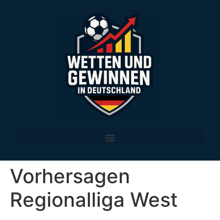
Vorhersagen
Regionalliga West