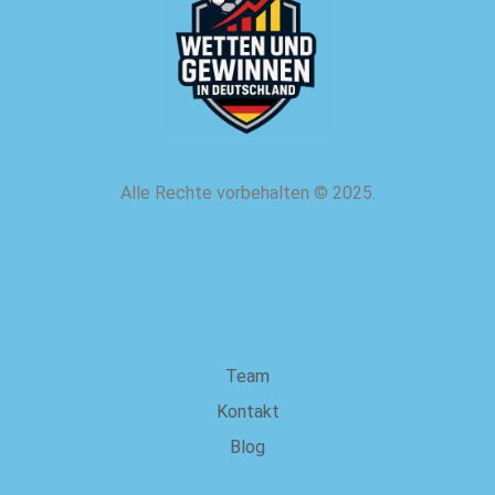
Alle Rechte vorbehalten
©
2025.
über uns
Team
Kontakt
Blog