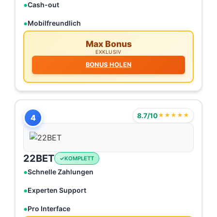
Cash-out
Mobilfreundlich
Max Bonus
EXKLUSIV
BONUS HOLEN
8.7/10
★★★★★
4
22BET
KOMPLETT
Schnelle Zahlungen
Experten Support
Pro Interface