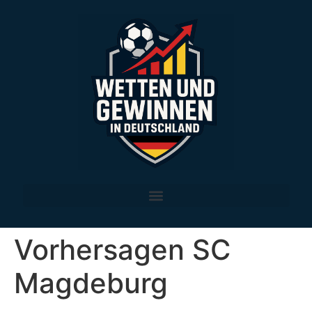
Vorhersagen SC
Magdeburg