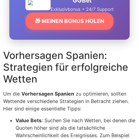
GGBet
Exklusivbonus + 24/7 Support
🎁 MEINEN BONUS HOLEN
Vorhersagen Spanien:
Strategien für erfolgreiche
Wetten
Um die
Vorhersagen Spanien
zu optimieren, sollten
Wettende verschiedene Strategien in Betracht ziehen.
Hier sind einige essentielle Tipps:
Value Bets
: Suchen Sie nach Wetten, bei denen die
Quoten höher sind als die tatsächliche
Wahrscheinlichkeit des Ereignisses. Zum Beispiel