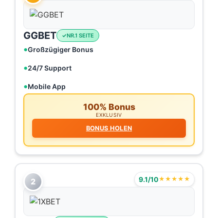
GGBET
NR.1 SEITE
Großzügiger Bonus
24/7 Support
Mobile App
100% Bonus
EXKLUSIV
BONUS HOLEN
9.1/10
★★★★★
2