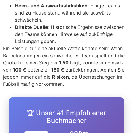
Heim- und Auswärtsstatistiken
: Einige Teams
sind zu Hause stark, während sie auswärts
schwächeln.
Direkte Duelle
: Historische Ergebnisse zwischen
den Teams können Hinweise auf zukünftige
Leistungen geben.
Ein Beispiel für eine aktuelle Wette könnte sein: Wenn
Barcelona gegen ein schwächeres Team spielt und die
Quote für einen Sieg bei
1.50
liegt, könnte ein Einsatz
von
100 €
potenziell
150 €
zurückbringen. Achten Sie
jedoch immer auf die
Risiken
, da Überraschungen im
Fußball häufig vorkommen.
🏆 Unser #1 Empfohlener
Buchmacher