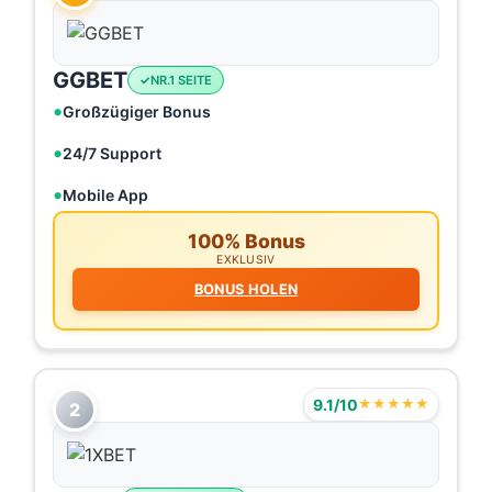
GGBET
NR.1 SEITE
Großzügiger Bonus
24/7 Support
Mobile App
100% Bonus
EXKLUSIV
BONUS HOLEN
9.1/10
★★★★★
2