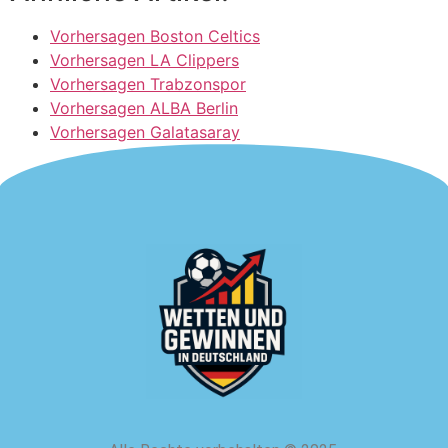
Vorhersagen Boston Celtics
Vorhersagen LA Clippers
Vorhersagen Trabzonspor
Vorhersagen ALBA Berlin
Vorhersagen Galatasaray