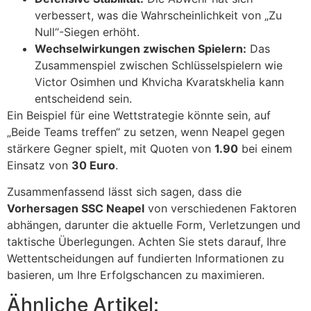
verbessert, was die Wahrscheinlichkeit von „Zu
Null“-Siegen erhöht.
Wechselwirkungen zwischen Spielern:
Das
Zusammenspiel zwischen Schlüsselspielern wie
Victor Osimhen und Khvicha Kvaratskhelia kann
entscheidend sein.
Ein Beispiel für eine Wettstrategie könnte sein, auf
„Beide Teams treffen“ zu setzen, wenn Neapel gegen
stärkere Gegner spielt, mit Quoten von
1.90
bei einem
Einsatz von
30 Euro
.
Zusammenfassend lässt sich sagen, dass die
Vorhersagen SSC Neapel
von verschiedenen Faktoren
abhängen, darunter die aktuelle Form, Verletzungen und
taktische Überlegungen. Achten Sie stets darauf, Ihre
Wettentscheidungen auf fundierten Informationen zu
basieren, um Ihre Erfolgschancen zu maximieren.
Ähnliche Artikel: