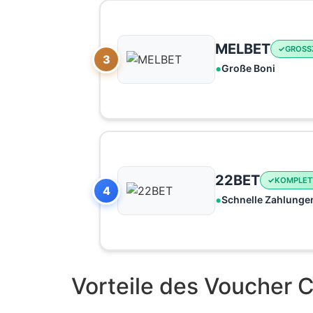
MELBET
GROSSZ
3
Große Boni
22BET
KOMPLET
4
Schnelle Zahlunge
Vorteile des Voucher 