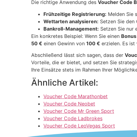
Die richtige Anwendung des
Voucher Code B
Frühzeitige Registrierung:
Melden Sie s
Wettarten analysieren:
Setzen Sie den 
Bankroll-Management:
Setzen Sie nur e
Ein konkretes Beispiel: Wenn Sie einen
Bonus
50 €
einen Gewinn von
100 €
erzielen. Es is
Abschließend lässt sich sagen, dass der
Vouc
Vorteile, die er bietet, und setzen Sie stra
Ihre Einsätze stets im Rahmen Ihrer Möglichke
Ähnliche Artikel:
Voucher Code Marathonbet
Voucher Code Neobet
Voucher Code Mr Green Sport
Voucher Code Ladbrokes
Voucher Code LeoVegas Sport