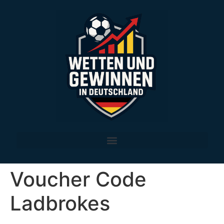
Voucher Code
Ladbrokes