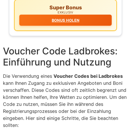
Super Bonus
EXKLUSIV
BONUS HOLEN
Voucher Code Ladbrokes:
Einführung und Nutzung
Die Verwendung eines
Voucher Codes bei Ladbrokes
kann Ihnen Zugang zu exklusiven Angeboten und Boni
verschaffen. Diese Codes sind oft zeitlich begrenzt und
können Ihnen helfen, Ihre Wetten zu optimieren. Um den
Code zu nutzen, müssen Sie ihn während des
Registrierungsprozesses oder bei der Einzahlung
eingeben. Hier sind einige Schritte, die Sie beachten
sollten: