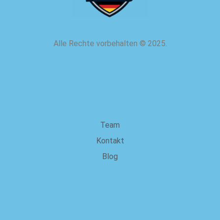
Alle Rechte vorbehalten
©
2025.
über uns
Team
Kontakt
Blog
Rechtliches