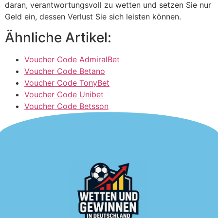
daran, verantwortungsvoll zu wetten und setzen Sie nur
Geld ein, dessen Verlust Sie sich leisten können.
Ähnliche Artikel:
Voucher Code AdmiralBet
Voucher Code Betano
Voucher Code TonyBet
Voucher Code Unibet
Voucher Code Betsson