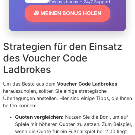
Exklusivbonus + 24/7 Support
🎁 MEINEN BONUS HOLEN
Strategien für den Einsatz
des Voucher Code
Ladbrokes
Um das Beste aus dem
Voucher Code Ladbrokes
herauszuholen, sollten Sie einige strategische
Überlegungen anstellen. Hier sind einige Tipps, die Ihnen
helfen können:
Quoten vergleichen:
Nutzen Sie die Boni, um auf
Spiele mit höheren Quoten zu setzen. Zum Beispiel,
wenn die Quote für ein Fußballspiel bei 2.00 liegt