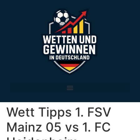
Wett Tipps 1. FSV
Mainz 05 vs 1. FC