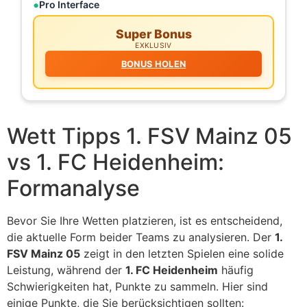
Pro Interface
Super Bonus
EXKLUSIV
BONUS HOLEN
Wett Tipps 1. FSV Mainz 05
vs 1. FC Heidenheim:
Formanalyse
Bevor Sie Ihre Wetten platzieren, ist es entscheidend,
die aktuelle Form beider Teams zu analysieren. Der
1.
FSV Mainz 05
zeigt in den letzten Spielen eine solide
Leistung, während der
1. FC Heidenheim
häufig
Schwierigkeiten hat, Punkte zu sammeln. Hier sind
einige Punkte, die Sie berücksichtigen sollten: