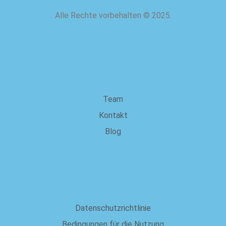
Alle Rechte vorbehalten
©
2025.
über uns
Team
Kontakt
Blog
Rechtliches
Datenschutzrichtlinie
Bedingungen für die Nutzung