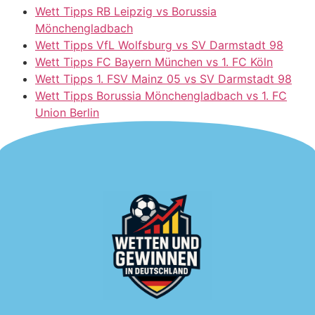
Wett Tipps RB Leipzig vs Borussia
Mönchengladbach
Wett Tipps VfL Wolfsburg vs SV Darmstadt 98
Wett Tipps FC Bayern München vs 1. FC Köln
Wett Tipps 1. FSV Mainz 05 vs SV Darmstadt 98
Wett Tipps Borussia Mönchengladbach vs 1. FC
Union Berlin