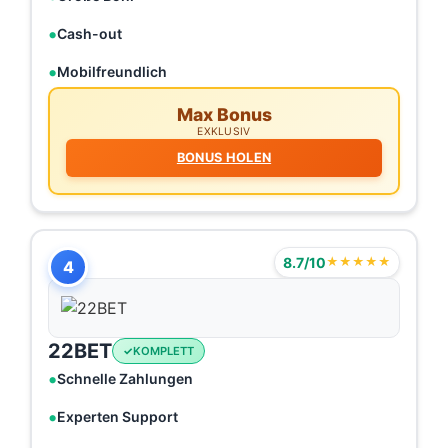
Cash-out
Mobilfreundlich
Max Bonus
EXKLUSIV
BONUS HOLEN
8.7/10
★★★★★
4
22BET
KOMPLETT
Schnelle Zahlungen
Experten Support