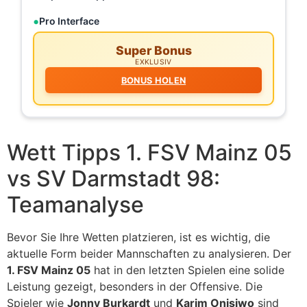
Pro Interface
Super Bonus
EXKLUSIV
BONUS HOLEN
Wett Tipps 1. FSV Mainz 05
vs SV Darmstadt 98:
Teamanalyse
Bevor Sie Ihre Wetten platzieren, ist es wichtig, die
aktuelle Form beider Mannschaften zu analysieren. Der
1. FSV Mainz 05
hat in den letzten Spielen eine solide
Leistung gezeigt, besonders in der Offensive. Die
Spieler wie
Jonny Burkardt
und
Karim Onisiwo
sind