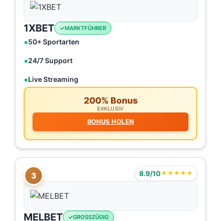
1XBET
MARKTFÜHRER
50+ Sportarten
24/7 Support
Live Streaming
200% Bonus
EXKLUSIV
BONUS HOLEN
8.9/10
★★★★★
3
MELBET
GROSSZÜGIG