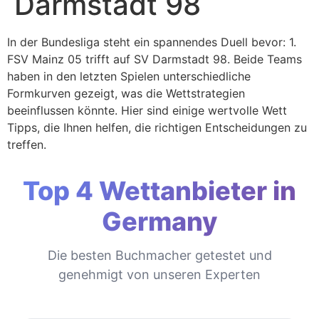
Darmstadt 98
In der Bundesliga steht ein spannendes Duell bevor: 1.
FSV Mainz 05 trifft auf SV Darmstadt 98. Beide Teams
haben in den letzten Spielen unterschiedliche
Formkurven gezeigt, was die Wettstrategien
beeinflussen könnte. Hier sind einige wertvolle Wett
Tipps, die Ihnen helfen, die richtigen Entscheidungen zu
treffen.
Top 4 Wettanbieter in
Germany
Die besten Buchmacher getestet und
genehmigt von unseren Experten