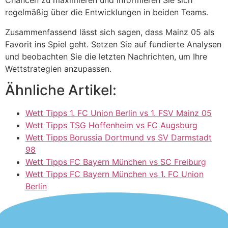
Chancen zu maximieren und informieren Sie sich
regelmäßig über die Entwicklungen in beiden Teams.
Zusammenfassend lässt sich sagen, dass Mainz 05 als
Favorit ins Spiel geht. Setzen Sie auf fundierte Analysen
und beobachten Sie die letzten Nachrichten, um Ihre
Wettstrategien anzupassen.
Ähnliche Artikel:
Wett Tipps 1. FC Union Berlin vs 1. FSV Mainz 05
Wett Tipps TSG Hoffenheim vs FC Augsburg
Wett Tipps Borussia Dortmund vs SV Darmstadt
98
Wett Tipps FC Bayern München vs SC Freiburg
Wett Tipps FC Bayern München vs 1. FC Union
Berlin