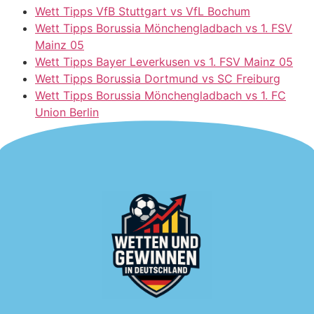
Wett Tipps VfB Stuttgart vs VfL Bochum
Wett Tipps Borussia Mönchengladbach vs 1. FSV
Mainz 05
Wett Tipps Bayer Leverkusen vs 1. FSV Mainz 05
Wett Tipps Borussia Dortmund vs SC Freiburg
Wett Tipps Borussia Mönchengladbach vs 1. FC
Union Berlin