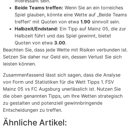
interessant sein.
Beide Teams treffen:
Wenn Sie an ein torreiches
Spiel glauben, könnte eine Wette auf „Beide Teams
treffen“ mit Quoten von etwa
1.90
sinnvoll sein.
Halbzeit/Endstand:
Ein Tipp auf Mainz 05, die zur
Halbzeit führt und das Spiel gewinnt, bietet
Quoten von etwa
3.00
.
Beachten Sie, dass jede Wette mit Risiken verbunden ist.
Setzen Sie daher nur Geld ein, dessen Verlust Sie sich
leisten können.
Zusammenfassend lässt sich sagen, dass die Analyse
von Form und Statistiken für die Wett Tipps 1. FSV
Mainz 05 vs FC Augsburg unerlässlich ist. Nutzen Sie
die oben genannten Tipps, um Ihre Wetten strategisch
zu gestalten und potenziell gewinnbringende
Entscheidungen zu treffen.
Ähnliche Artikel: