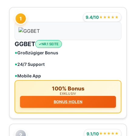
9.4/10
★★★★★
1
GGBET
NR.1 SEITE
Großzügiger Bonus
24/7 Support
Mobile App
100% Bonus
EXKLUSIV
BONUS HOLEN
9.1/10
★★★★★
2