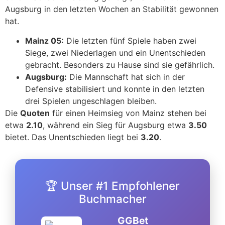
Augsburg in den letzten Wochen an Stabilität gewonnen
hat.
Mainz 05:
Die letzten fünf Spiele haben zwei
Siege, zwei Niederlagen und ein Unentschieden
gebracht. Besonders zu Hause sind sie gefährlich.
Augsburg:
Die Mannschaft hat sich in der
Defensive stabilisiert und konnte in den letzten
drei Spielen ungeschlagen bleiben.
Die
Quoten
für einen Heimsieg von Mainz stehen bei
etwa
2.10
, während ein Sieg für Augsburg etwa
3.50
bietet. Das Unentschieden liegt bei
3.20
.
🏆 Unser #1 Empfohlener
Buchmacher
GGBet