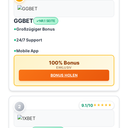
GGBET
NR.1 SEITE
Großzügiger Bonus
24/7 Support
Mobile App
100% Bonus
EXKLUSIV
BONUS HOLEN
9.1/10
★★★★★
2