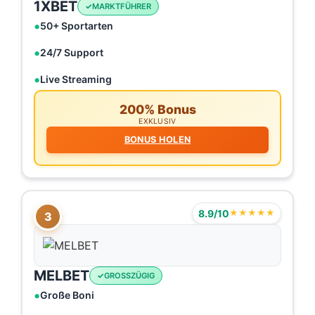
1XBET
MARKTFÜHRER
50+ Sportarten
24/7 Support
Live Streaming
200% Bonus
EXKLUSIV
BONUS HOLEN
8.9/10
★★★★★
3
MELBET
GROSSZÜGIG
Große Boni