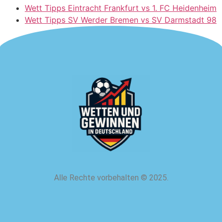
Wett Tipps Eintracht Frankfurt vs 1. FC Heidenheim
Wett Tipps SV Werder Bremen vs SV Darmstadt 98
Alle Rechte vorbehalten
©
2025.