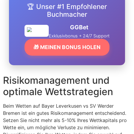
🏆 Unser #1 Empfohlener
Buchmacher
GGBet
Exklusivbonus + 24/7 Support
🎁 MEINEN BONUS HOLEN
Risikomanagement und
optimale Wettstrategien
Beim Wetten auf Bayer Leverkusen vs SV Werder
Bremen ist ein gutes Risikomanagement entscheidend.
Setzen Sie nicht mehr als 5-10% Ihres Wettkapitals pro
Wette ein, um mögliche Verluste zu minimieren.