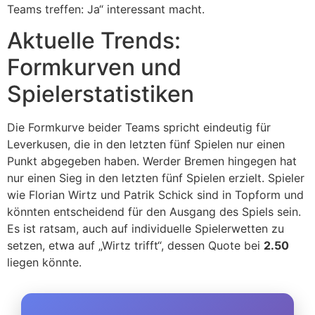
Teams treffen: Ja“ interessant macht.
Aktuelle Trends:
Formkurven und
Spielerstatistiken
Die Formkurve beider Teams spricht eindeutig für
Leverkusen, die in den letzten fünf Spielen nur einen
Punkt abgegeben haben. Werder Bremen hingegen hat
nur einen Sieg in den letzten fünf Spielen erzielt. Spieler
wie Florian Wirtz und Patrik Schick sind in Topform und
könnten entscheidend für den Ausgang des Spiels sein.
Es ist ratsam, auch auf individuelle Spielerwetten zu
setzen, etwa auf „Wirtz trifft“, dessen Quote bei
2.50
liegen könnte.