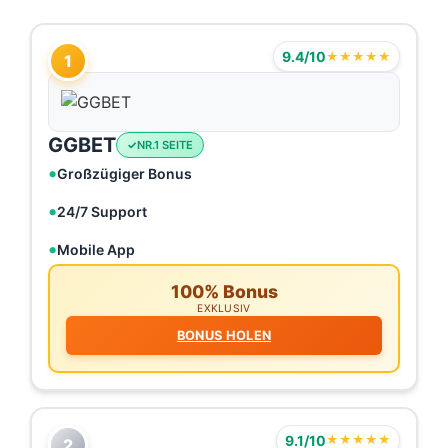
9.4/10
★★★★★
1
GGBET
NR.1 SEITE
Großzügiger Bonus
24/7 Support
Mobile App
100% Bonus
EXKLUSIV
BONUS HOLEN
9.1/10
★★★★★
2