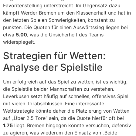
Favoritenstellung unterstreicht. Im Gegensatz dazu
kämpft Werder Bremen um den Klassenerhalt und hat in
den letzten Spielen Schwierigkeiten, konstant zu
punkten. Die Quoten für einen Auswärtssieg liegen bei
etwa
5.00
, was die Unsicherheit des Teams
widerspiegelt.
Strategien für Wetten:
Analyse der Spielstile
Um erfolgreich auf das Spiel zu wetten, ist es wichtig,
die Spielstile beider Mannschaften zu verstehen.
Leverkusen setzt häufig auf schnelles, offensives Spiel
mit vielen Torabschlüssen. Eine interessante
Wettstrategie könnte daher die Platzierung von Wetten
auf „Über 2,5 Tore“ sein, da die Quote hierfür oft bei
1.75
liegt. Bremen hingegen könnte versuchen, defensiv
zu agieren, was wiederum den Einsatz von „Beide