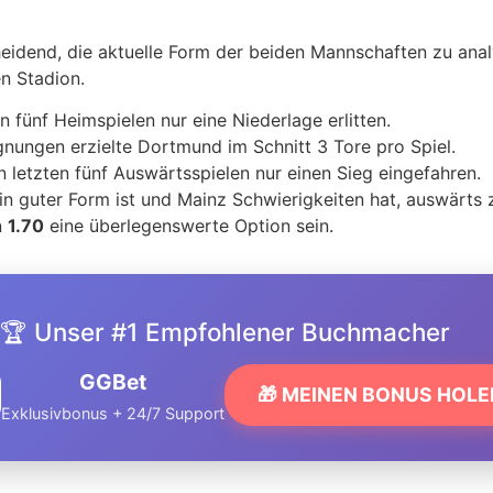
cheidend, die aktuelle Form der beiden Mannschaften zu ana
n Stadion.
 fünf Heimspielen nur eine Niederlage erlitten.
gnungen erzielte Dortmund im Schnitt 3 Tore pro Spiel.
 letzten fünf Auswärtsspielen nur einen Sieg eingefahren.
in guter Form ist und Mainz Schwierigkeiten hat, auswärts
n
1.70
eine überlegenswerte Option sein.
🏆 Unser #1 Empfohlener Buchmacher
GGBet
🎁 MEINEN BONUS HOLE
Exklusivbonus + 24/7 Support