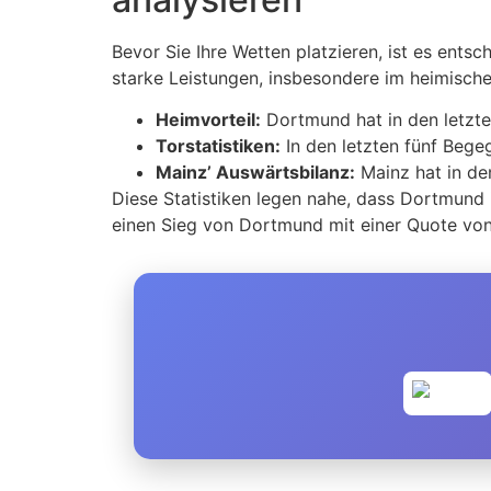
Bevor Sie Ihre Wetten platzieren, ist es ents
starke Leistungen, insbesondere im heimische
Heimvorteil:
Dortmund hat in den letzten
Torstatistiken:
In den letzten fünf Bege
Mainz’ Auswärtsbilanz:
Mainz hat in den
Diese Statistiken legen nahe, dass Dortmund 
einen Sieg von Dortmund mit einer Quote vo