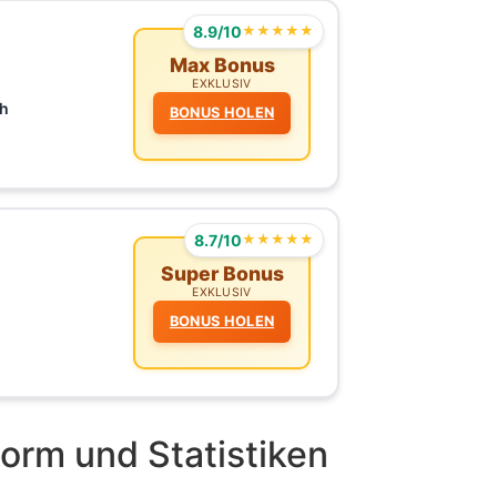
8.9/10
★★★★★
Max Bonus
EXKLUSIV
ch
BONUS HOLEN
8.7/10
★★★★★
Super Bonus
EXKLUSIV
BONUS HOLEN
orm und Statistiken