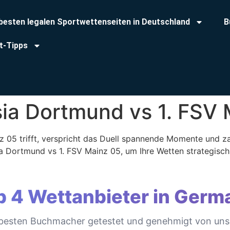
 besten legalen Sportwettenseiten in Deutschland
B
t-Tipps
sia Dortmund vs 1. FSV
05 trifft, verspricht das Duell spannende Momente und zah
ia Dortmund vs 1. FSV Mainz 05, um Ihre Wetten strategisc
p 4 Wettanbieter in Germ
 besten Buchmacher getestet und genehmigt von uns