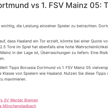
ortmund vs 1. FSV Mainz 05:
 wichtig, die Leistung einzelner Spieler zu betrachten. Do
uf, dass Haaland ein Tor erzielt, könnte bei einer Quote v
2.5 Tore im Spiel hat ebenfalls eine hohe Wahrscheinlichkei
Mainz in der Lage ist, Überraschungen zu liefern. Eine Ris
en.
ett Tipps Borussia Dortmund vs 1. FSV Mainz 05 vielverspr
 Klasse von Spielern wie Haaland. Nutzen Sie diese Tipps 
zu maximieren.
vs SV Werder Bremen
sia Mönchengladbach