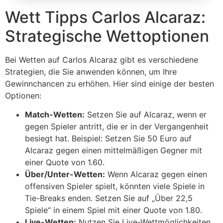
Wett Tipps Carlos Alcaraz:
Strategische Wettoptionen
Bei Wetten auf Carlos Alcaraz gibt es verschiedene
Strategien, die Sie anwenden können, um Ihre
Gewinnchancen zu erhöhen. Hier sind einige der besten
Optionen:
Match-Wetten:
Setzen Sie auf Alcaraz, wenn er
gegen Spieler antritt, die er in der Vergangenheit
besiegt hat. Beispiel: Setzen Sie 50 Euro auf
Alcaraz gegen einen mittelmäßigen Gegner mit
einer Quote von 1.60.
Über/Unter-Wetten:
Wenn Alcaraz gegen einen
offensiven Spieler spielt, könnten viele Spiele in
Tie-Breaks enden. Setzen Sie auf „Über 22,5
Spiele“ in einem Spiel mit einer Quote von 1.80.
Live-Wetten:
Nutzen Sie Live-Wettmöglichkeiten,