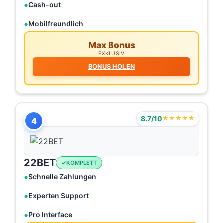
Cash-out
Mobilfreundlich
Max Bonus
EXKLUSIV
BONUS HOLEN
8.7/10
★★★★★
4
22BET
KOMPLETT
Schnelle Zahlungen
Experten Support
Pro Interface