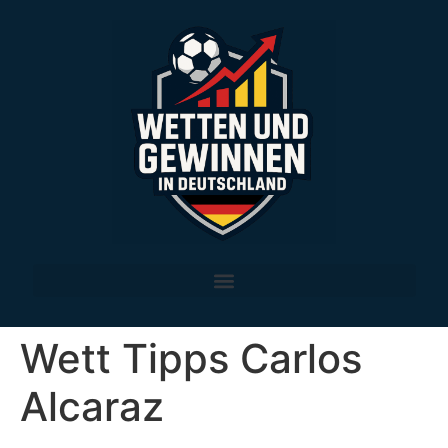
Wett Tipps Carlos
Alcaraz