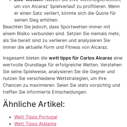
um von Alcaraz’ Spielverlauf zu profitieren. Wenn
er einen Satz verliert, könnte sich die Quote für
seinen Sieg erhöhen.
Beachten Sie jedoch, dass Sportwetten immer mit
einem Risiko verbunden sind. Setzen Sie niemals mehr,
als Sie bereit sind zu verlieren und analysieren Sie
immer die aktuelle Form und Fitness von Alcaraz.
Insgesamt bieten die
wett tipps für Carlos Alcaraz
eine
wertvolle Grundlage für erfolgreiche Wetten. Verstehen
Sie seine Spielweise, analysieren Sie die Gegner und
nutzen Sie verschiedene Wettstrategien, um Ihre
Chancen zu maximieren. Seien Sie stets vorsichtig und
treffen Sie informierte Entscheidungen.
Ähnliche Artikel:
Wett Tipps Portugal
Wett Tipps Atalanta