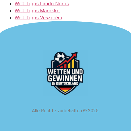
Wett Tipps Lando Norris
Wett Tipps Marokko
Wett Tipps Veszprém
Alle Rechte vorbehalten
©
2025.