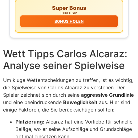
Super Bonus
EXKLUSIV
BONUS HOLEN
Wett Tipps Carlos Alcaraz:
Analyse seiner Spielweise
Um kluge Wettentscheidungen zu treffen, ist es wichtig,
die Spielweise von Carlos Alcaraz zu verstehen. Der
Spieler zeichnet sich durch seine
aggressive Grundlinie
und eine beeindruckende
Beweglichkeit
aus. Hier sind
einige Faktoren, die Sie berücksichtigen sollten:
Platzierung:
Alcaraz hat eine Vorliebe für schnelle
Beläge, wo er seine Aufschläge und Grundschläge
optimal einsetzen kann.