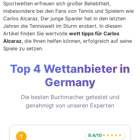
Sportwetten erfreuen sich großer Beliebtheit,
insbesondere bei den Fans von Tennis und Spielern wie
Carlos Alcaraz. Der junge Spanier hat in den letzten
Jahren die Tenniswelt im Sturm erobert. In diesem
Artikel finden Sie wertvolle
wett tipps für Carlos
Alcaraz
, die Ihnen helfen können, erfolgreich auf seine
Spiele zu setzen.
Top 4 Wettanbieter in
Germany
Die besten Buchmacher getestet und
genehmigt von unseren Experten
9.4/10
★★★★★
1