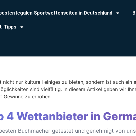
 besten legalen Sportwettenseiten in Deutschland
B
t-Tipps
t nicht nur kulturell einiges zu bieten, sondern ist auch ei
öglichkeiten sind vielfältig. In diesem Artikel geben wir Ih
uf Gewinne zu erhöhen.
p 4 Wettanbieter in Germ
 besten Buchmacher getestet und genehmigt von uns