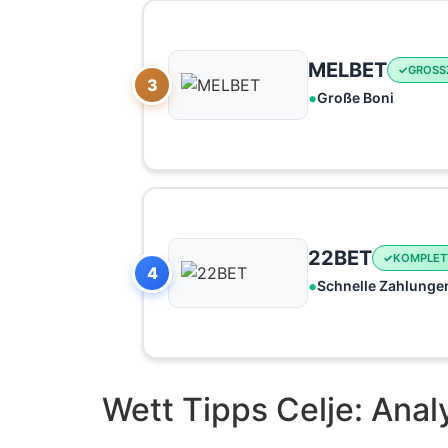
MELBET
GROSSZ
3
Große Boni
22BET
KOMPLET
4
Schnelle Zahlunge
Wett Tipps Celje: Ana