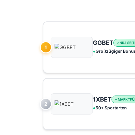
GGBET
NR.1 SEIT
1
Großzügiger Bonu
1XBET
MARKTFÜ
2
50+ Sportarten