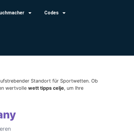
uchmacher
Codes
n aufstrebender Standort für Sportwetten. Ob
nen wertvolle
wett tipps celje
, um Ihre
any
eren