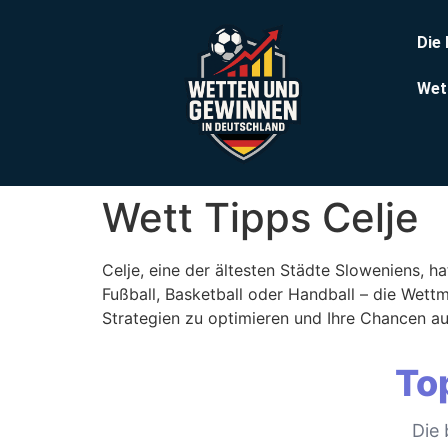
Die
Wet
Wett Tipps Celje
Celje, eine der ältesten Städte Sloweniens, ha
Fußball, Basketball oder Handball – die Wettm
Strategien zu optimieren und Ihre Chancen a
To
Die