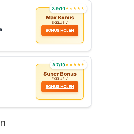
8.9/10
★★★★★
Max Bonus
EXKLUSIV
ch
BONUS HOLEN
8.7/10
★★★★★
Super Bonus
EXKLUSIV
BONUS HOLEN
en