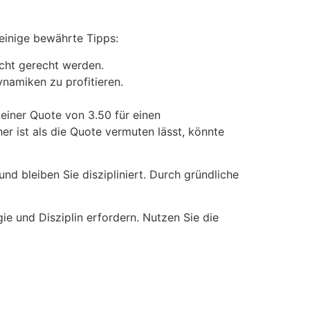
 einige bewährte Tipps:
cht gerecht werden.
namiken zu profitieren.
 einer Quote von 3.50 für einen
r ist als die Quote vermuten lässt, könnte
nd bleiben Sie diszipliniert. Durch gründliche
e und Disziplin erfordern. Nutzen Sie die