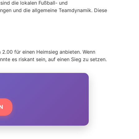
 sind die lokalen Fußball- und
zungen und die allgemeine Teamdynamik. Diese
n 2.00 für einen Heimsieg anbieten. Wenn
nnte es riskant sein, auf einen Sieg zu setzen.
N