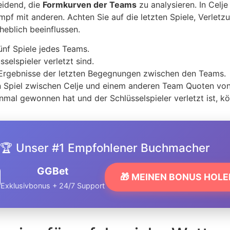
heidend, die
Formkurven der Teams
zu analysieren. In Celje
pf mit anderen. Achten Sie auf die letzten Spiele, Verlet
eblich beeinflussen.
ünf Spiele jedes Teams.
selspieler verletzt sind.
 Ergebnisse der letzten Begegnungen zwischen den Teams.
ein Spiel zwischen Celje und einem anderen Team Quoten vo
inmal gewonnen hat und der Schlüsselspieler verletzt ist, kö
🏆 Unser #1 Empfohlener Buchmacher
GGBet
🎁 MEINEN BONUS HOLE
Exklusivbonus + 24/7 Support