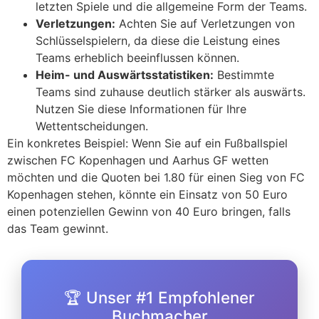
letzten Spiele und die allgemeine Form der Teams.
Verletzungen:
Achten Sie auf Verletzungen von
Schlüsselspielern, da diese die Leistung eines
Teams erheblich beeinflussen können.
Heim- und Auswärtsstatistiken:
Bestimmte
Teams sind zuhause deutlich stärker als auswärts.
Nutzen Sie diese Informationen für Ihre
Wettentscheidungen.
Ein konkretes Beispiel: Wenn Sie auf ein Fußballspiel
zwischen FC Kopenhagen und Aarhus GF wetten
möchten und die Quoten bei 1.80 für einen Sieg von FC
Kopenhagen stehen, könnte ein Einsatz von 50 Euro
einen potenziellen Gewinn von 40 Euro bringen, falls
das Team gewinnt.
🏆 Unser #1 Empfohlener
Buchmacher