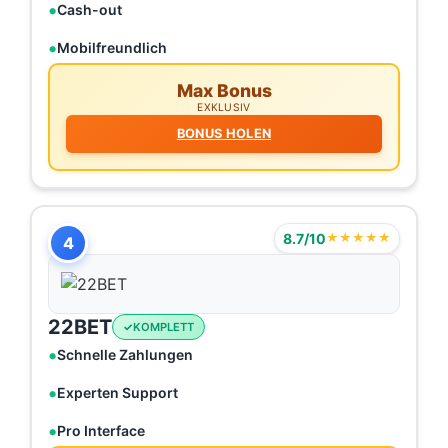
Cash-out
Mobilfreundlich
Max Bonus
EXKLUSIV
BONUS HOLEN
8.7/10
★★★★★
4
22BET
KOMPLETT
Schnelle Zahlungen
Experten Support
Pro Interface