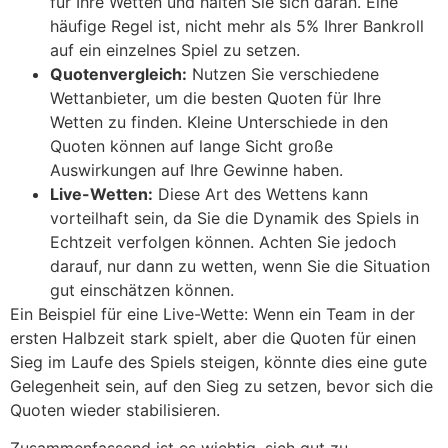
für Ihre Wetten und halten Sie sich daran. Eine
häufige Regel ist, nicht mehr als 5% Ihrer Bankroll
auf ein einzelnes Spiel zu setzen.
Quotenvergleich:
Nutzen Sie verschiedene
Wettanbieter, um die besten Quoten für Ihre
Wetten zu finden. Kleine Unterschiede in den
Quoten können auf lange Sicht große
Auswirkungen auf Ihre Gewinne haben.
Live-Wetten:
Diese Art des Wettens kann
vorteilhaft sein, da Sie die Dynamik des Spiels in
Echtzeit verfolgen können. Achten Sie jedoch
darauf, nur dann zu wetten, wenn Sie die Situation
gut einschätzen können.
Ein Beispiel für eine Live-Wette: Wenn ein Team in der
ersten Halbzeit stark spielt, aber die Quoten für einen
Sieg im Laufe des Spiels steigen, könnte dies eine gute
Gelegenheit sein, auf den Sieg zu setzen, bevor sich die
Quoten wieder stabilisieren.