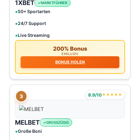
1XBET
MARKTFÜHRER
50+ Sportarten
24/7 Support
Live Streaming
200% Bonus
EXKLUSIV
BONUS HOLEN
8.9/10
★★★★★
3
MELBET
GROSSZÜGIG
Große Boni