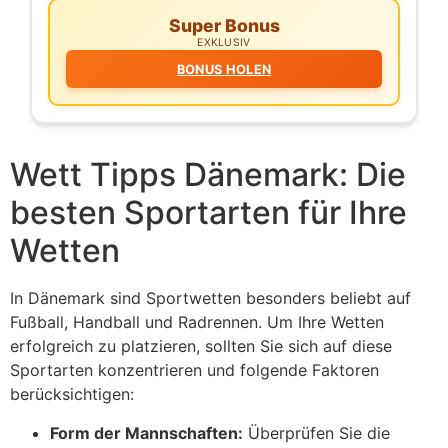
Super Bonus
EXKLUSIV
BONUS HOLEN
Wett Tipps Dänemark: Die
besten Sportarten für Ihre
Wetten
In Dänemark sind Sportwetten besonders beliebt auf
Fußball, Handball und Radrennen. Um Ihre Wetten
erfolgreich zu platzieren, sollten Sie sich auf diese
Sportarten konzentrieren und folgende Faktoren
berücksichtigen:
Form der Mannschaften:
Überprüfen Sie die