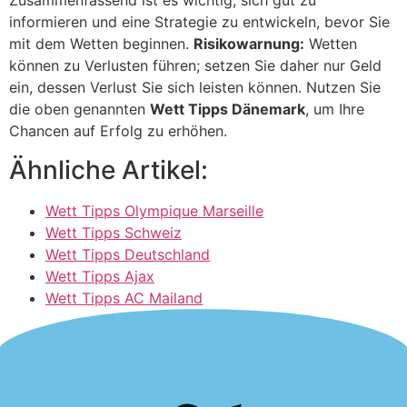
Zusammenfassend ist es wichtig, sich gut zu
informieren und eine Strategie zu entwickeln, bevor Sie
mit dem Wetten beginnen.
Risikowarnung:
Wetten
können zu Verlusten führen; setzen Sie daher nur Geld
ein, dessen Verlust Sie sich leisten können. Nutzen Sie
die oben genannten
Wett Tipps Dänemark
, um Ihre
Chancen auf Erfolg zu erhöhen.
Ähnliche Artikel:
Wett Tipps Olympique Marseille
Wett Tipps Schweiz
Wett Tipps Deutschland
Wett Tipps Ajax
Wett Tipps AC Mailand