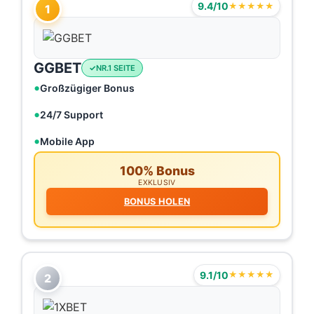
9.4/10
★★★★★
1
GGBET
NR.1 SEITE
Großzügiger Bonus
24/7 Support
Mobile App
100% Bonus
EXKLUSIV
BONUS HOLEN
9.1/10
★★★★★
2