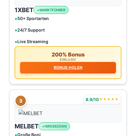
1XBET
MARKTFÜHRER
50+ Sportarten
24/7 Support
Live Streaming
200% Bonus
EXKLUSIV
BONUS HOLEN
8.9/10
★★★★★
3
MELBET
GROSSZÜGIG
Große Boni