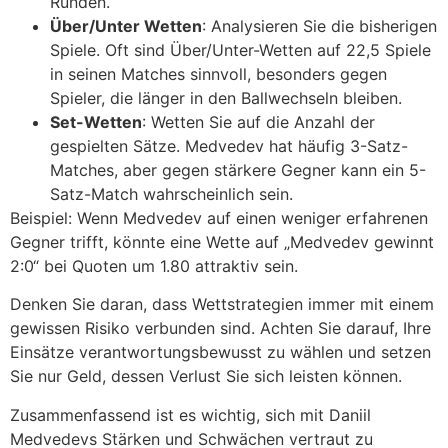
Runden.
Über/Unter Wetten
: Analysieren Sie die bisherigen
Spiele. Oft sind Über/Unter-Wetten auf 22,5 Spiele
in seinen Matches sinnvoll, besonders gegen
Spieler, die länger in den Ballwechseln bleiben.
Set-Wetten
: Wetten Sie auf die Anzahl der
gespielten Sätze. Medvedev hat häufig 3-Satz-
Matches, aber gegen stärkere Gegner kann ein 5-
Satz-Match wahrscheinlich sein.
Beispiel: Wenn Medvedev auf einen weniger erfahrenen
Gegner trifft, könnte eine Wette auf „Medvedev gewinnt
2:0“ bei Quoten um 1.80 attraktiv sein.
Denken Sie daran, dass Wettstrategien immer mit einem
gewissen Risiko verbunden sind. Achten Sie darauf, Ihre
Einsätze verantwortungsbewusst zu wählen und setzen
Sie nur Geld, dessen Verlust Sie sich leisten können.
Zusammenfassend ist es wichtig, sich mit Daniil
Medvedevs Stärken und Schwächen vertraut zu