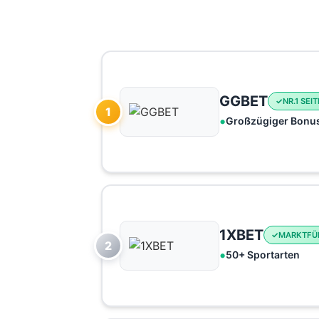
GGBET
NR.1 SEIT
1
Großzügiger Bonu
1XBET
MARKTFÜ
2
50+ Sportarten