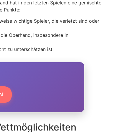
land hat in den letzten Spielen eine gemischte
de Punkte:
eise wichtige Spieler, die verletzt sind oder
 die Oberhand, insbesondere in
ht zu unterschätzen ist.
N
Wettmöglichkeiten