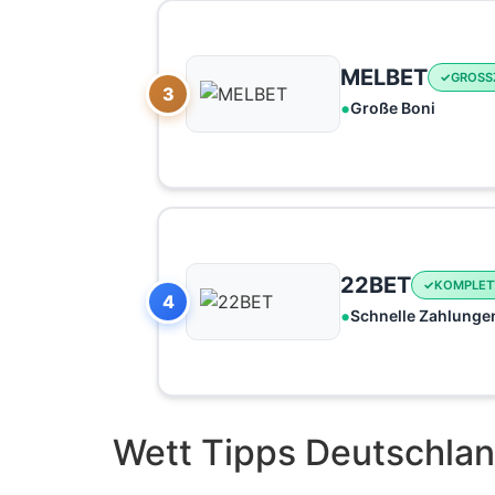
MELBET
GROSSZ
3
Große Boni
22BET
KOMPLET
4
Schnelle Zahlunge
Wett Tipps Deutschland