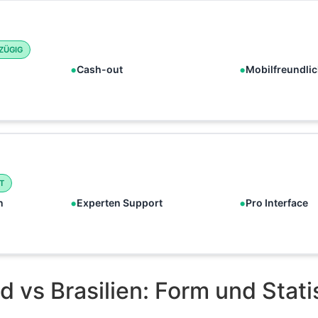
ÜGIG
Cash-out
Mobilfreundli
T
n
Experten Support
Pro Interface
 vs Brasilien: Form und Stati