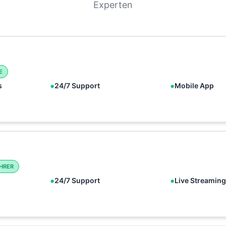
Experten
E
s
24/7 Support
Mobile App
HRER
24/7 Support
Live Streamin