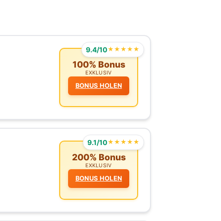
9.4/10
★★★★★
100% Bonus
EXKLUSIV
BONUS HOLEN
9.1/10
★★★★★
200% Bonus
EXKLUSIV
g
BONUS HOLEN