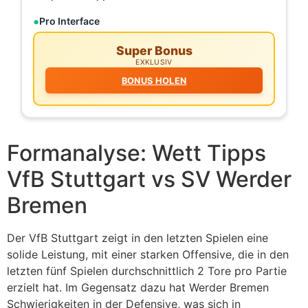
Pro Interface
Super Bonus
EXKLUSIV
BONUS HOLEN
Formanalyse: Wett Tipps
VfB Stuttgart vs SV Werder
Bremen
Der VfB Stuttgart zeigt in den letzten Spielen eine
solide Leistung, mit einer starken Offensive, die in den
letzten fünf Spielen durchschnittlich 2 Tore pro Partie
erzielt hat. Im Gegensatz dazu hat Werder Bremen
Schwierigkeiten in der Defensive, was sich in