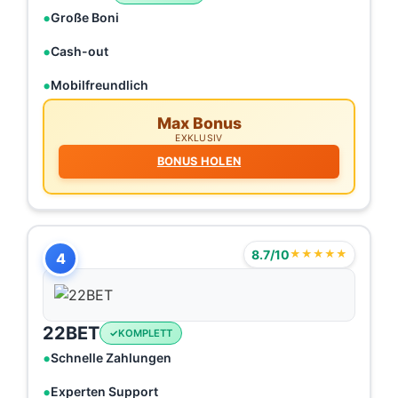
Große Boni
Cash-out
Mobilfreundlich
Max Bonus
EXKLUSIV
BONUS HOLEN
8.7/10
★★★★★
4
22BET
KOMPLETT
Schnelle Zahlungen
Experten Support