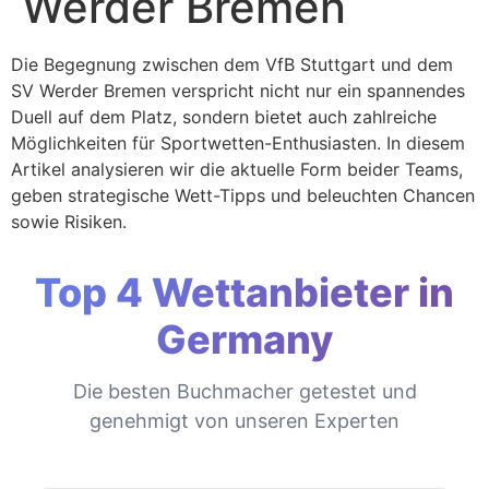
Werder Bremen
Die Begegnung zwischen dem VfB Stuttgart und dem
SV Werder Bremen verspricht nicht nur ein spannendes
Duell auf dem Platz, sondern bietet auch zahlreiche
Möglichkeiten für Sportwetten-Enthusiasten. In diesem
Artikel analysieren wir die aktuelle Form beider Teams,
geben strategische Wett-Tipps und beleuchten Chancen
sowie Risiken.
Top 4 Wettanbieter in
Germany
Die besten Buchmacher getestet und
genehmigt von unseren Experten