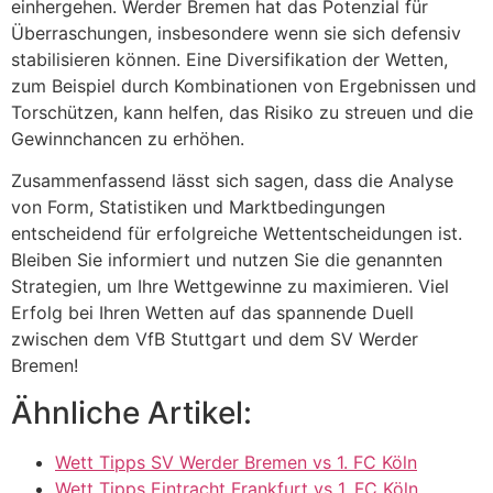
einhergehen. Werder Bremen hat das Potenzial für
Überraschungen, insbesondere wenn sie sich defensiv
stabilisieren können. Eine Diversifikation der Wetten,
zum Beispiel durch Kombinationen von Ergebnissen und
Torschützen, kann helfen, das Risiko zu streuen und die
Gewinnchancen zu erhöhen.
Zusammenfassend lässt sich sagen, dass die Analyse
von Form, Statistiken und Marktbedingungen
entscheidend für erfolgreiche Wettentscheidungen ist.
Bleiben Sie informiert und nutzen Sie die genannten
Strategien, um Ihre Wettgewinne zu maximieren. Viel
Erfolg bei Ihren Wetten auf das spannende Duell
zwischen dem VfB Stuttgart und dem SV Werder
Bremen!
Ähnliche Artikel:
Wett Tipps SV Werder Bremen vs 1. FC Köln
Wett Tipps Eintracht Frankfurt vs 1. FC Köln