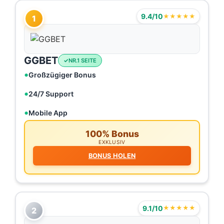
9.4/10
★★★★★
1
GGBET
NR.1 SEITE
Großzügiger Bonus
24/7 Support
Mobile App
100% Bonus
EXKLUSIV
BONUS HOLEN
9.1/10
★★★★★
2