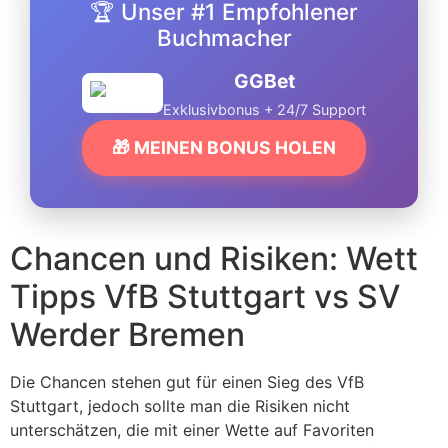
🏆 Unser #1 Empfohlener
Buchmacher
GGBet
Exklusivbonus + 24/7 Support
🎁 MEINEN BONUS HOLEN
Chancen und Risiken: Wett
Tipps VfB Stuttgart vs SV
Werder Bremen
Die Chancen stehen gut für einen Sieg des VfB
Stuttgart, jedoch sollte man die Risiken nicht
unterschätzen, die mit einer Wette auf Favoriten