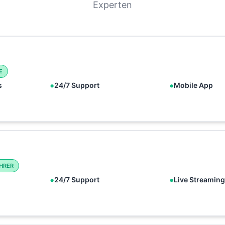
Experten
E
s
24/7 Support
Mobile App
HRER
24/7 Support
Live Streamin