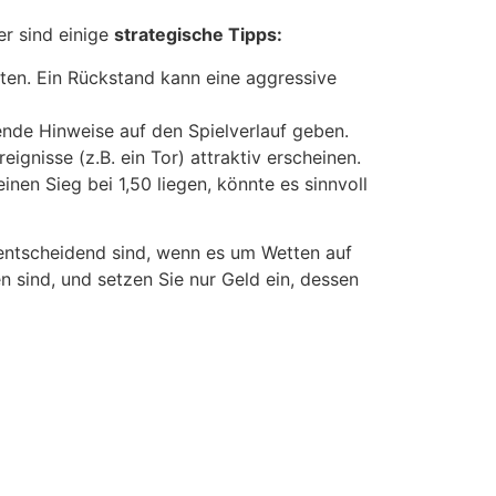
er sind einige
strategische Tipps:
ten. Ein Rückstand kann eine aggressive
ende Hinweise auf den Spielverlauf geben.
gnisse (z.B. ein Tor) attraktiv erscheinen.
inen Sieg bei 1,50 liegen, könnte es sinnvoll
 entscheidend sind, wenn es um Wetten auf
 sind, und setzen Sie nur Geld ein, dessen