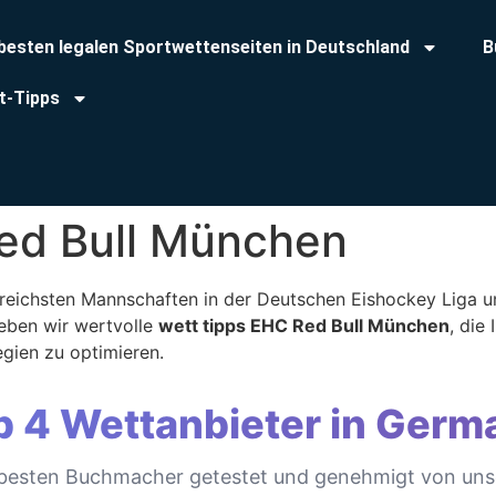
 besten legalen Sportwettenseiten in Deutschland
B
t-Tipps
ed Bull München
reichsten Mannschaften in der Deutschen Eishockey Liga un
 geben wir wertvolle
wett tipps EHC Red Bull München
, die
egien zu optimieren.
p 4 Wettanbieter in Germ
 besten Buchmacher getestet und genehmigt von uns