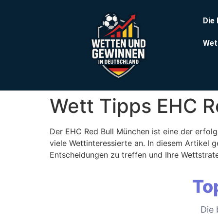
Die
Wet
Wett Tipps EHC R
Der EHC Red Bull München ist eine der erfolg
viele Wettinteressierte an. In diesem Artikel
Entscheidungen zu treffen und Ihre Wettstrat
To
Die