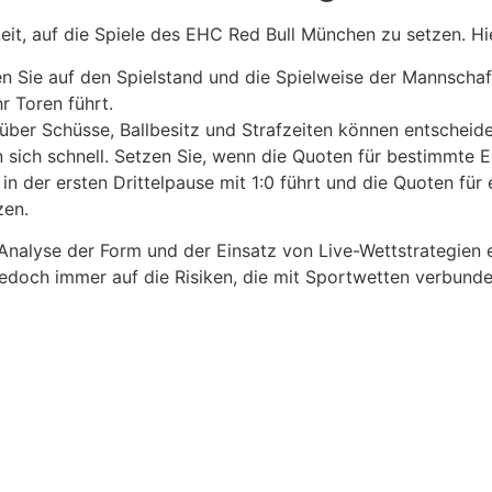
it, auf die Spiele des EHC Red Bull München zu setzen. Hi
n Sie auf den Spielstand und die Spielweise der Mannschaf
r Toren führt.
 über Schüsse, Ballbesitz und Strafzeiten können entscheid
sich schnell. Setzen Sie, wenn die Quoten für bestimmte Erei
 der ersten Drittelpause mit 1:0 führt und die Quoten für e
zen.
Analyse der Form und der Einsatz von Live-Wettstrategien
doch immer auf die Risiken, die mit Sportwetten verbunden