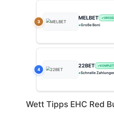
MELBET
GROSSZ
3
Große Boni
22BET
KOMPLET
4
Schnelle Zahlunge
Wett Tipps EHC Red B