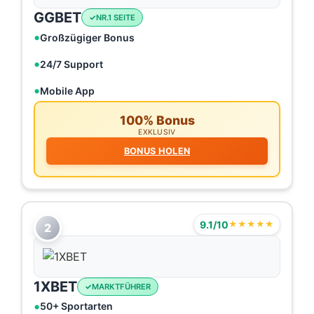
GGBET
NR.1 SEITE
Großzügiger Bonus
24/7 Support
Mobile App
100% Bonus
EXKLUSIV
BONUS HOLEN
9.1/10
★★★★★
2
1XBET
MARKTFÜHRER
50+ Sportarten