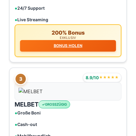
24/7 Support
Live Streaming
200% Bonus
EXKLUSIV
BONUS HOLEN
8.9/10
★★★★★
3
MELBET
GROSSZÜGIG
Große Boni
Cash-out
Mobilfreundlich