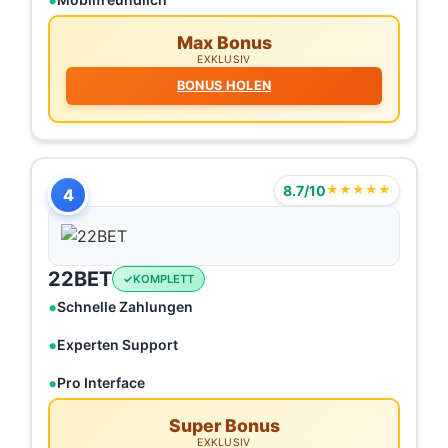
Max Bonus
EXKLUSIV
BONUS HOLEN
8.7/10
★★★★★
4
22BET
KOMPLETT
Schnelle Zahlungen
Experten Support
Pro Interface
Super Bonus
EXKLUSIV