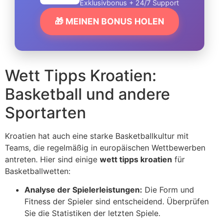
Exklusivbonus + 24/7 Support
🎁 MEINEN BONUS HOLEN
Wett Tipps Kroatien:
Basketball und andere
Sportarten
Kroatien hat auch eine starke Basketballkultur mit
Teams, die regelmäßig in europäischen Wettbewerben
antreten. Hier sind einige
wett tipps kroatien
für
Basketballwetten:
Analyse der Spielerleistungen:
Die Form und
Fitness der Spieler sind entscheidend. Überprüfen
Sie die Statistiken der letzten Spiele.