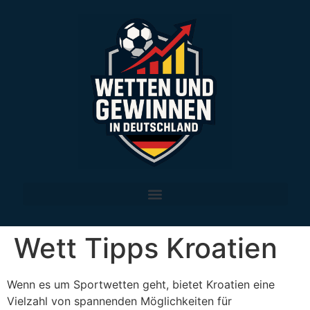
Wett Tipps Kroatien
Wenn es um Sportwetten geht, bietet Kroatien eine
Vielzahl von spannenden Möglichkeiten für