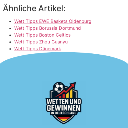
Ähnliche Artikel:
Wett Tipps EWE Baskets Oldenburg
Wett Tipps Borussia Dortmund
Wett Tipps Boston Celtics
Wett Tipps Zhou Guanyu
Wett Tipps Dänemark