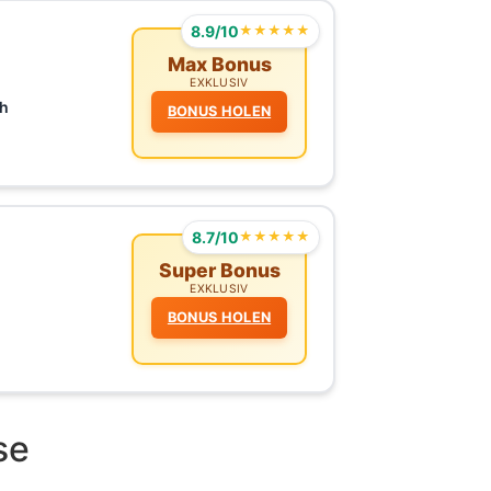
8.9/10
★★★★★
Max Bonus
EXKLUSIV
ch
BONUS HOLEN
8.7/10
★★★★★
Super Bonus
EXKLUSIV
BONUS HOLEN
se