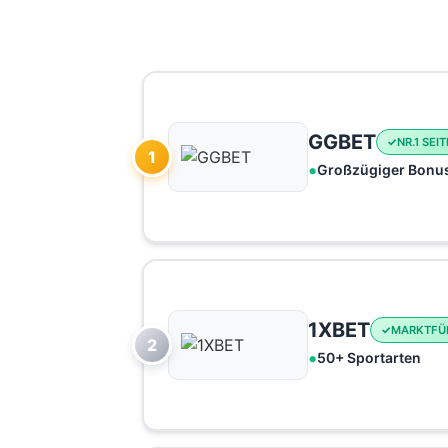
GGBET
NR.1 SEIT
1
Großzügiger Bonu
1XBET
MARKTFÜ
2
50+ Sportarten