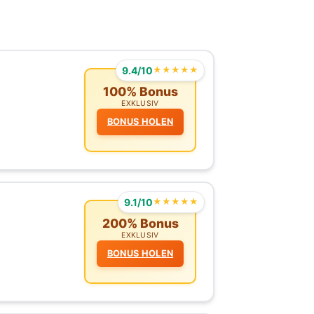
9.4/10
★★★★★
100% Bonus
EXKLUSIV
BONUS HOLEN
9.1/10
★★★★★
200% Bonus
EXKLUSIV
g
BONUS HOLEN