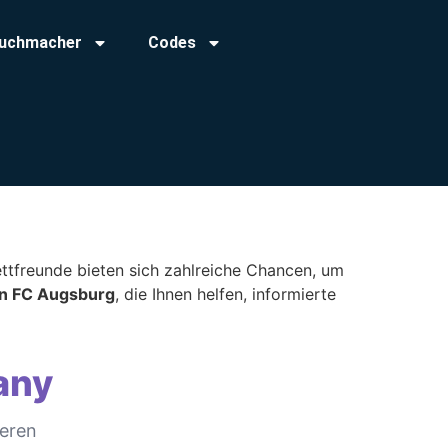
uchmacher
Codes
Wettfreunde bieten sich zahlreiche Chancen, um
en FC Augsburg
, die Ihnen helfen, informierte
any
eren