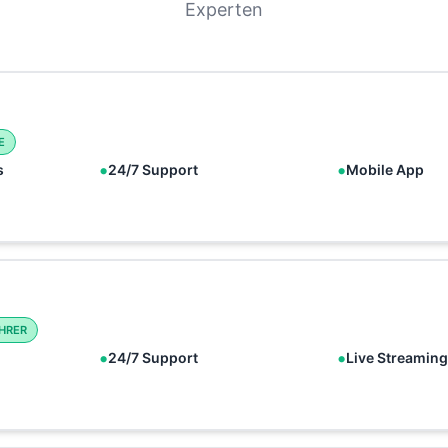
Experten
E
s
24/7 Support
Mobile App
HRER
24/7 Support
Live Streamin