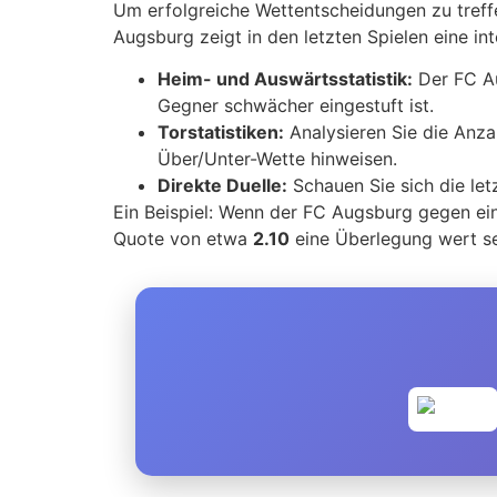
Um erfolgreiche Wettentscheidungen zu treffen
Augsburg zeigt in den letzten Spielen eine in
Heim- und Auswärtsstatistik:
Der FC Au
Gegner schwächer eingestuft ist.
Torstatistiken:
Analysieren Sie die Anza
Über/Unter-Wette hinweisen.
Direkte Duelle:
Schauen Sie sich die let
Ein Beispiel: Wenn der FC Augsburg gegen ein
Quote von etwa
2.10
eine Überlegung wert se