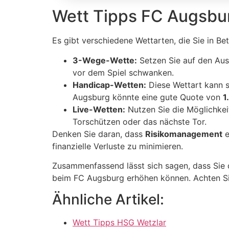
Wett Tipps FC Augsbur
Es gibt verschiedene Wettarten, die Sie in Be
3-Wege-Wette:
Setzen Sie auf den Ausg
vor dem Spiel schwanken.
Handicap-Wetten:
Diese Wettart kann s
Augsburg könnte eine gute Quote von
1
Live-Wetten:
Nutzen Sie die Möglichkei
Torschützen oder das nächste Tor.
Denken Sie daran, dass
Risikomanagement
e
finanzielle Verluste zu minimieren.
Zusammenfassend lässt sich sagen, dass Sie d
beim FC Augsburg erhöhen können. Achten Sie
Ähnliche Artikel:
Wett Tipps HSG Wetzlar