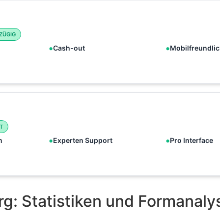
ÜGIG
Cash-out
Mobilfreundli
T
n
Experten Support
Pro Interface
g: Statistiken und Formanaly