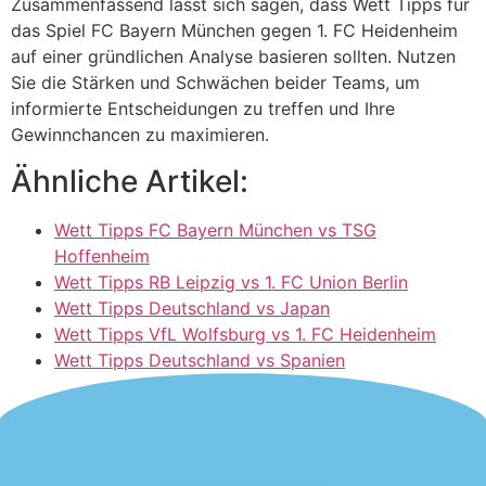
Zusammenfassend lässt sich sagen, dass Wett Tipps für
das Spiel FC Bayern München gegen 1. FC Heidenheim
auf einer gründlichen Analyse basieren sollten. Nutzen
Sie die Stärken und Schwächen beider Teams, um
informierte Entscheidungen zu treffen und Ihre
Gewinnchancen zu maximieren.
Ähnliche Artikel:
Wett Tipps FC Bayern München vs TSG
Hoffenheim
Wett Tipps RB Leipzig vs 1. FC Union Berlin
Wett Tipps Deutschland vs Japan
Wett Tipps VfL Wolfsburg vs 1. FC Heidenheim
Wett Tipps Deutschland vs Spanien