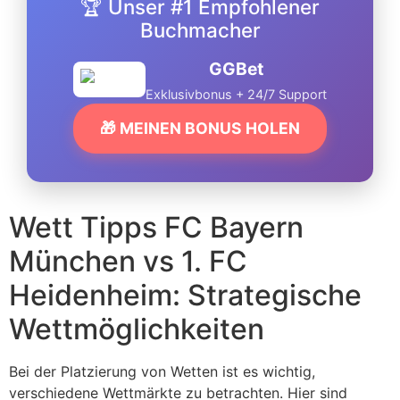
🏆 Unser #1 Empfohlener
Buchmacher
GGBet
Exklusivbonus + 24/7 Support
🎁 MEINEN BONUS HOLEN
Wett Tipps FC Bayern
München vs 1. FC
Heidenheim: Strategische
Wettmöglichkeiten
Bei der Platzierung von Wetten ist es wichtig,
verschiedene Wettmärkte zu betrachten. Hier sind