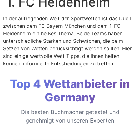
1. FC Heidenheim
In der aufregenden Welt der Sportwetten ist das Duell
zwischen dem FC Bayern München und dem 1. FC
Heidenheim ein heißes Thema. Beide Teams haben
unterschiedliche Stärken und Schwächen, die beim
Setzen von Wetten berücksichtigt werden sollten. Hier
sind einige wertvolle Wett Tipps, die Ihnen helfen
können, informierte Entscheidungen zu treffen.
Top 4 Wettanbieter in
Germany
Die besten Buchmacher getestet und
genehmigt von unseren Experten