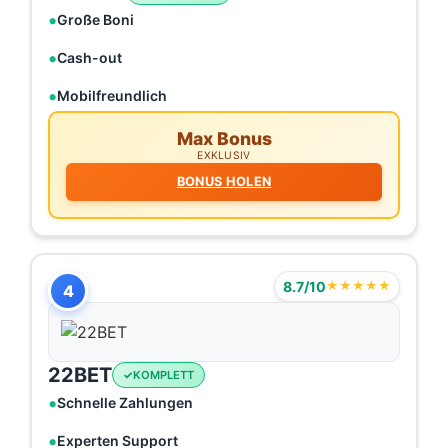
Große Boni
Cash-out
Mobilfreundlich
Max Bonus
EXKLUSIV
BONUS HOLEN
8.7/10
★★★★★
4
22BET
KOMPLETT
Schnelle Zahlungen
Experten Support