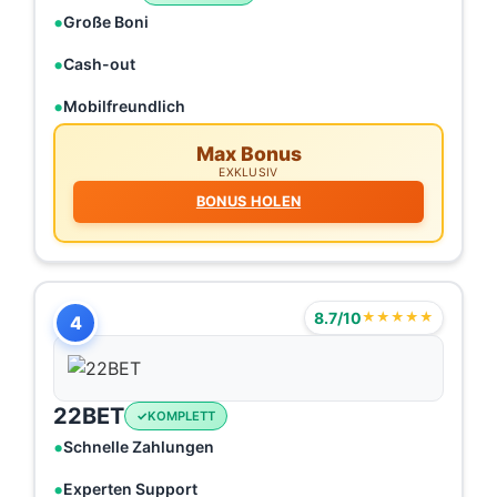
Große Boni
Cash-out
Mobilfreundlich
Max Bonus
EXKLUSIV
BONUS HOLEN
8.7/10
★★★★★
4
22BET
KOMPLETT
Schnelle Zahlungen
Experten Support