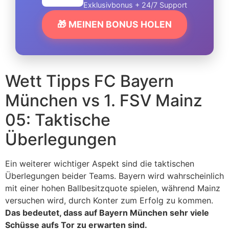
Exklusivbonus + 24/7 Support
🎁 MEINEN BONUS HOLEN
Wett Tipps FC Bayern
München vs 1. FSV Mainz
05: Taktische
Überlegungen
Ein weiterer wichtiger Aspekt sind die taktischen
Überlegungen beider Teams. Bayern wird wahrscheinlich
mit einer hohen Ballbesitzquote spielen, während Mainz
versuchen wird, durch Konter zum Erfolg zu kommen.
Das bedeutet, dass auf Bayern München sehr viele
Schüsse aufs Tor zu erwarten sind.