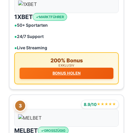
1XBET
MARKTFÜHRER
50+ Sportarten
24/7 Support
Live Streaming
200% Bonus
EXKLUSIV
BONUS HOLEN
8.9/10
★★★★★
3
MELBET
GROSSZÜGIG