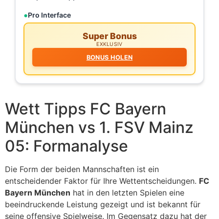
Pro Interface
Super Bonus
EXKLUSIV
BONUS HOLEN
Wett Tipps FC Bayern
München vs 1. FSV Mainz
05: Formanalyse
Die Form der beiden Mannschaften ist ein
entscheidender Faktor für Ihre Wettentscheidungen.
FC
Bayern München
hat in den letzten Spielen eine
beeindruckende Leistung gezeigt und ist bekannt für
seine offensive Spielweise. Im Gegensatz dazu hat der