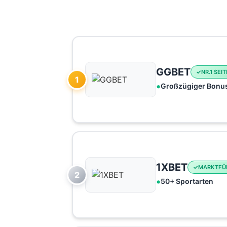
GGBET
NR.1 SEIT
1
Großzügiger Bonu
1XBET
MARKTFÜ
2
50+ Sportarten