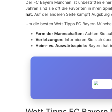
Der FC Bayern München ist unbestritten einer 
Jahren sind sie oft die Favoriten in ihren Spie
hat.
Auf der anderen Seite kämpft Augsburg o
Um die besten Wett Tipps FC Bayern München 
Form der Mannschaften:
Achten Sie auf
Verletzungen:
Informieren Sie sich über
Heim- vs. Auswärtsspiele:
Bayern hat i
Wett Tipps FC Bayern 