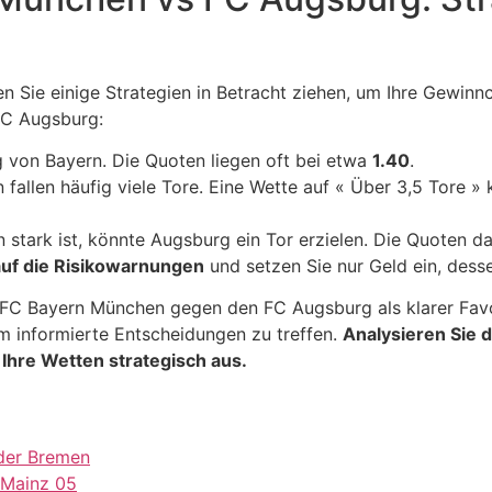
n Sie einige Strategien in Betracht ziehen, um Ihre Gewinn
FC Augsburg:
g von Bayern. Die Quoten liegen oft bei etwa
1.40
.
 fallen häufig viele Tore. Eine Wette auf « Über 3,5 Tore »
stark ist, könnte Augsburg ein Tor erzielen. Die Quoten da
auf die Risikowarnungen
und setzen Sie nur Geld ein, desse
FC Bayern München gegen den FC Augsburg als klarer Favori
 informierte Entscheidungen zu treffen.
Analysieren Sie d
Ihre Wetten strategisch aus.
rder Bremen
 Mainz 05