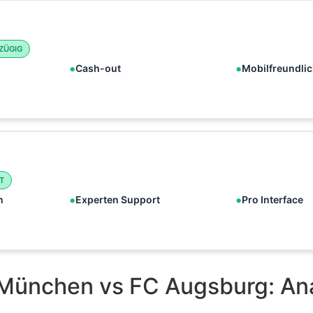
ÜGIG
Cash-out
Mobilfreundli
T
n
Experten Support
Pro Interface
 München vs FC Augsburg: An