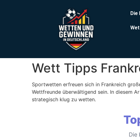
Die
Wet
Wett Tipps Frankr
Sportwetten erfreuen sich in Frankreich große
Wettfreunde überwältigend sein. In diesem Ar
strategisch klug zu wetten.
To
Die