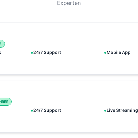
Experten
E
s
24/7 Support
Mobile App
HRER
24/7 Support
Live Streamin