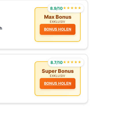
8.9/10
★★★★★
Max Bonus
EXKLUSIV
ch
BONUS HOLEN
8.7/10
★★★★★
Super Bonus
EXKLUSIV
BONUS HOLEN