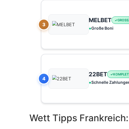
MELBET
GROSSZ
3
Große Boni
22BET
KOMPLET
4
Schnelle Zahlunge
Wett Tipps Frankreich