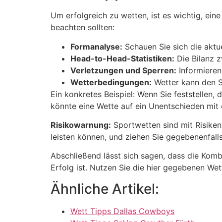
Um erfolgreich zu wetten, ist es wichtig, eine
beachten sollten:
Formanalyse:
Schauen Sie sich die aktu
Head-to-Head-Statistiken:
Die Bilanz 
Verletzungen und Sperren:
Informieren 
Wetterbedingungen:
Wetter kann den Sp
Ein konkretes Beispiel: Wenn Sie feststellen, 
könnte eine Wette auf ein Unentschieden mit 
Risikowarnung:
Sportwetten sind mit Risiken 
leisten können, und ziehen Sie gegebenenfalls
Abschließend lässt sich sagen, dass die Komb
Erfolg ist. Nutzen Sie die hier gegebenen We
Ähnliche Artikel:
Wett Tipps Dallas Cowboys