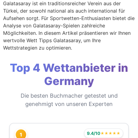
Galatasaray ist ein traditionsreicher Verein aus der
Türkei, der sowohl national als auch international für
Aufsehen sorgt. Für Sportwetten-Enthusiasten bietet die
Analyse von Galatasaray-Spielen zahlreiche
Möglichkeiten. In diesem Artikel präsentieren wir Ihnen
wertvolle Wett Tipps Galatasaray, um Ihre
Wettstrategien zu optimieren.
Top 4 Wettanbieter in
Germany
Die besten Buchmacher getestet und
genehmigt von unseren Experten
9.4/10
★★★★★
1