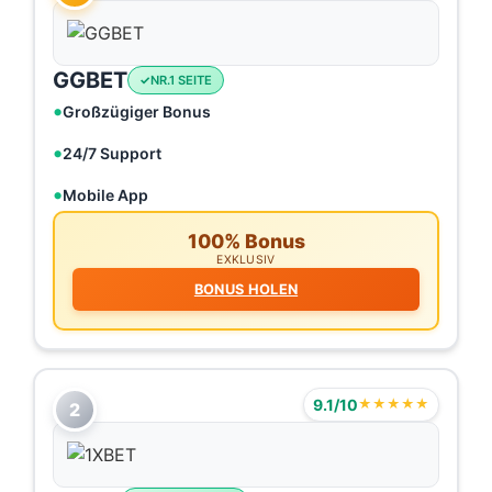
GGBET
NR.1 SEITE
Großzügiger Bonus
24/7 Support
Mobile App
100% Bonus
EXKLUSIV
BONUS HOLEN
9.1/10
★★★★★
2