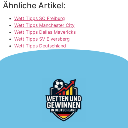
Ähnliche Artikel:
Wett Tipps SC Freiburg
Wett Tipps Manchester City
Wett Tipps Dallas Mavericks
Wett Tipps SV Elversberg
Wett Tipps Deutschland