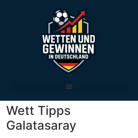
Wett Tipps
Galatasaray