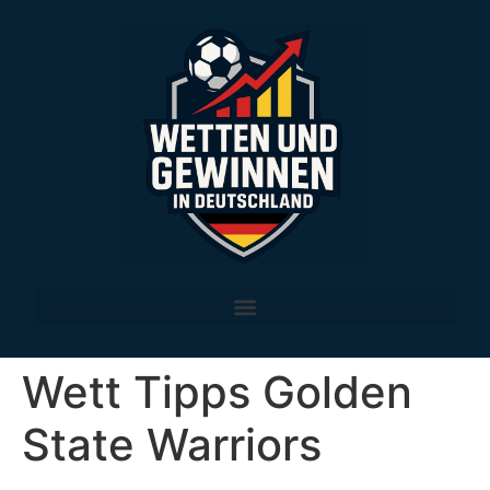
Wett Tipps Golden
State Warriors