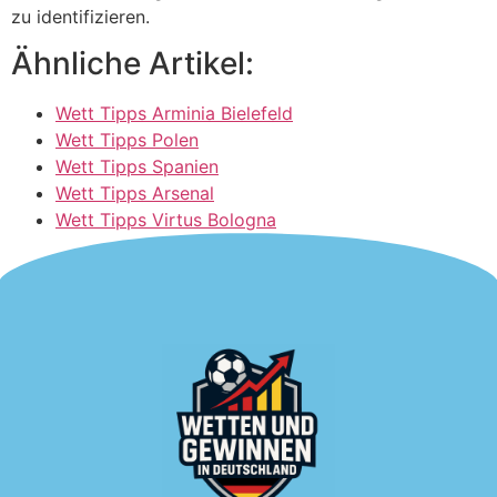
zu identifizieren.
Ähnliche Artikel:
Wett Tipps Arminia Bielefeld
Wett Tipps Polen
Wett Tipps Spanien
Wett Tipps Arsenal
Wett Tipps Virtus Bologna