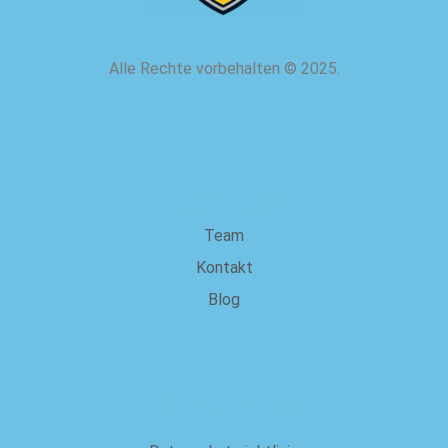
Alle Rechte vorbehalten
©
2025.
über uns
Team
Kontakt
Blog
Rechtliches