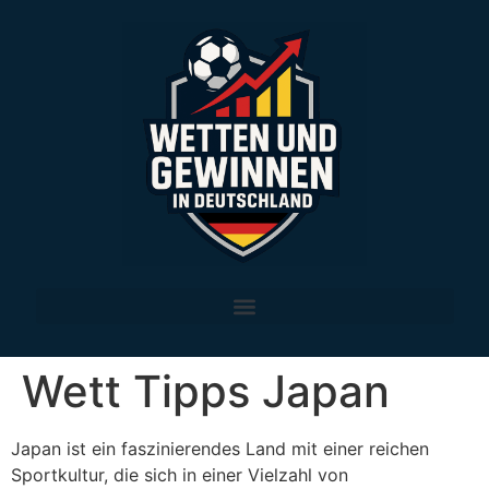
Wett Tipps Japan
Japan ist ein faszinierendes Land mit einer reichen
Sportkultur, die sich in einer Vielzahl von