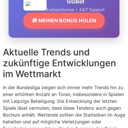
GGBet
Exklusivbonus + 24/7 Support
🎁 MEINEN BONUS HOLEN
Aktuelle Trends und
zukünftige Entwicklungen
im Wettmarkt
In der Bundesliga zeigen sich immer mehr Trends hin zu
einer erhöhten Anzahl an Toren, insbesondere in Spielen
mit Leipzigs Beteiligung. Die Entwicklung der letzten
Spiele lässt vermuten, dass diese Tendenz auch gegen
Bochum anhält. Wettende sollten die Statistiken im Auge
behalten und auf mögliche Verletzungen oder