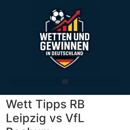
Wett Tipps RB
Leipzig vs VfL