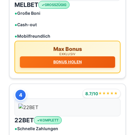
MELBET
GROSSZÜGIG
Große Boni
Cash-out
Mobilfreundlich
Max Bonus
EXKLUSIV
BONUS HOLEN
8.7/10
★★★★★
4
22BET
KOMPLETT
Schnelle Zahlungen