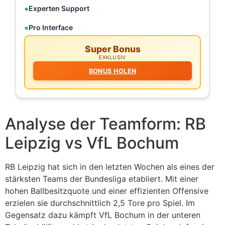
Experten Support
Pro Interface
Super Bonus
EXKLUSIV
BONUS HOLEN
Analyse der Teamform: RB
Leipzig vs VfL Bochum
RB Leipzig hat sich in den letzten Wochen als eines der
stärksten Teams der Bundesliga etabliert. Mit einer
hohen Ballbesitzquote und einer effizienten Offensive
erzielen sie durchschnittlich 2,5 Tore pro Spiel. Im
Gegensatz dazu kämpft VfL Bochum in der unteren