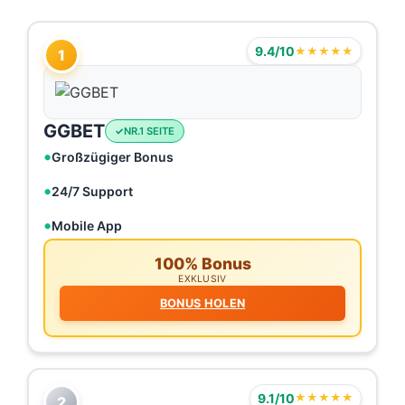
9.4/10
★★★★★
1
GGBET
NR.1 SEITE
Großzügiger Bonus
24/7 Support
Mobile App
100% Bonus
EXKLUSIV
BONUS HOLEN
9.1/10
★★★★★
2