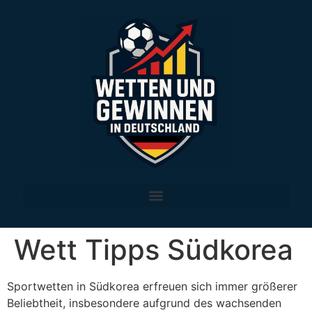
Wett Tipps Südkorea
Sportwetten in Südkorea erfreuen sich immer größerer
Beliebtheit, insbesondere aufgrund des wachsenden