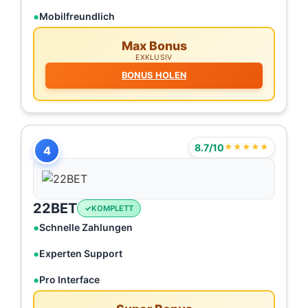
Mobilfreundlich
Max Bonus
EXKLUSIV
BONUS HOLEN
8.7/10
★★★★★
4
22BET
KOMPLETT
Schnelle Zahlungen
Experten Support
Pro Interface