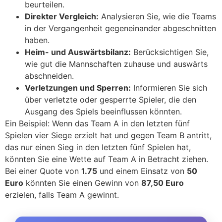
beurteilen.
Direkter Vergleich:
Analysieren Sie, wie die Teams
in der Vergangenheit gegeneinander abgeschnitten
haben.
Heim- und Auswärtsbilanz:
Berücksichtigen Sie,
wie gut die Mannschaften zuhause und auswärts
abschneiden.
Verletzungen und Sperren:
Informieren Sie sich
über verletzte oder gesperrte Spieler, die den
Ausgang des Spiels beeinflussen könnten.
Ein Beispiel: Wenn das Team A in den letzten fünf
Spielen vier Siege erzielt hat und gegen Team B antritt,
das nur einen Sieg in den letzten fünf Spielen hat,
könnten Sie eine Wette auf Team A in Betracht ziehen.
Bei einer Quote von
1.75
und einem Einsatz von
50
Euro
könnten Sie einen Gewinn von
87,50 Euro
erzielen, falls Team A gewinnt.