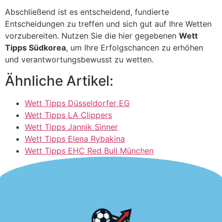
Abschließend ist es entscheidend, fundierte
Entscheidungen zu treffen und sich gut auf Ihre Wetten
vorzubereiten. Nutzen Sie die hier gegebenen
Wett
Tipps Südkorea
, um Ihre Erfolgschancen zu erhöhen
und verantwortungsbewusst zu wetten.
Ähnliche Artikel:
Wett Tipps Düsseldorfer EG
Wett Tipps LA Clippers
Wett Tipps Jannik Sinner
Wett Tipps Elena Rybakina
Wett Tipps EHC Red Bull München