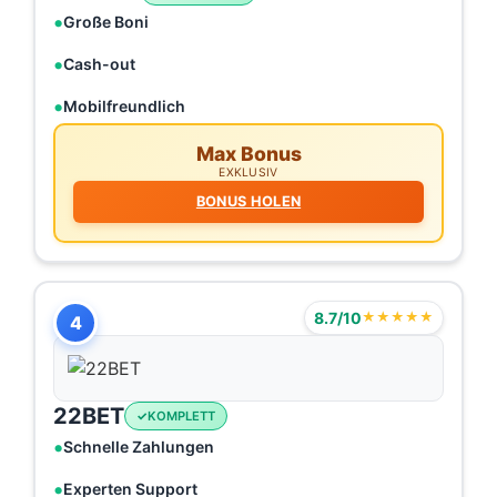
Große Boni
Cash-out
Mobilfreundlich
Max Bonus
EXKLUSIV
BONUS HOLEN
8.7/10
★★★★★
4
22BET
KOMPLETT
Schnelle Zahlungen
Experten Support