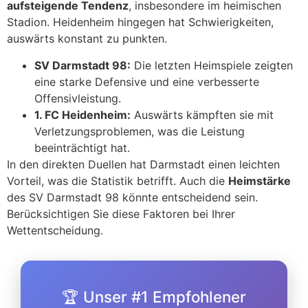
aufsteigende Tendenz
, insbesondere im heimischen
Stadion. Heidenheim hingegen hat Schwierigkeiten,
auswärts konstant zu punkten.
SV Darmstadt 98:
Die letzten Heimspiele zeigten
eine starke Defensive und eine verbesserte
Offensivleistung.
1. FC Heidenheim:
Auswärts kämpften sie mit
Verletzungsproblemen, was die Leistung
beeinträchtigt hat.
In den direkten Duellen hat Darmstadt einen leichten
Vorteil, was die Statistik betrifft. Auch die
Heimstärke
des SV Darmstadt 98 könnte entscheidend sein.
Berücksichtigen Sie diese Faktoren bei Ihrer
Wettentscheidung.
🏆 Unser #1 Empfohlener