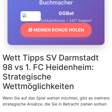
Buchmacher
GGBet
Exklusivbonus + 24/7 Support
🎁 MEINEN BONUS HOLEN
Wett Tipps SV Darmstadt
98 vs 1. FC Heidenheim:
Strategische
Wettmöglichkeiten
Wenn Sie auf das Spiel wetten möchten, gibt es mehrere
strategische Ansätze, die Sie in Betracht ziehen sollten: