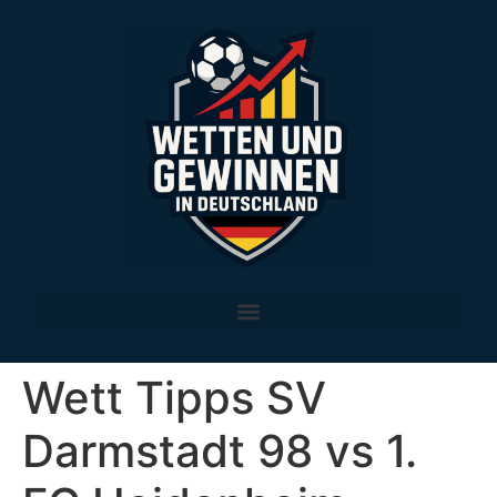
Wett Tipps SV
Darmstadt 98 vs 1.