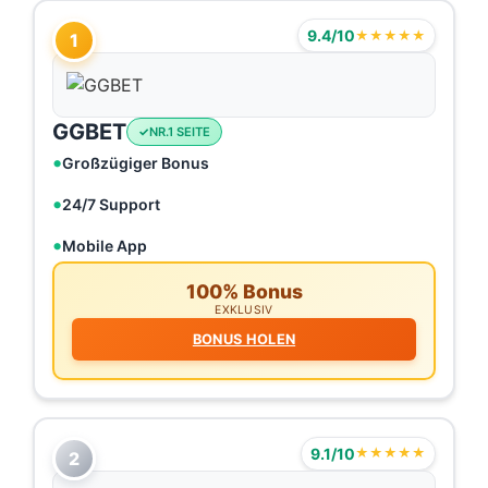
9.4/10
★★★★★
1
GGBET
NR.1 SEITE
Großzügiger Bonus
24/7 Support
Mobile App
100% Bonus
EXKLUSIV
BONUS HOLEN
9.1/10
★★★★★
2