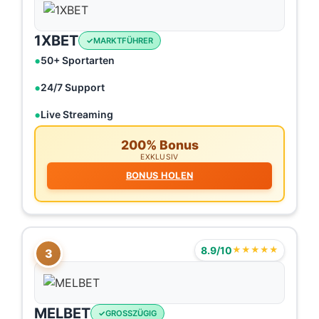
1XBET
MARKTFÜHRER
50+ Sportarten
24/7 Support
Live Streaming
200% Bonus
EXKLUSIV
BONUS HOLEN
8.9/10
★★★★★
3
MELBET
GROSSZÜGIG