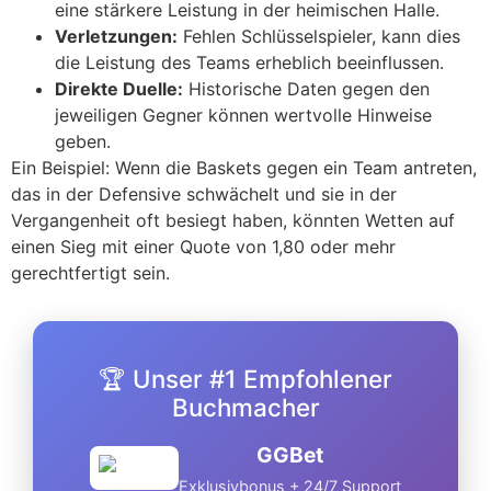
eine stärkere Leistung in der heimischen Halle.
Verletzungen:
Fehlen Schlüsselspieler, kann dies
die Leistung des Teams erheblich beeinflussen.
Direkte Duelle:
Historische Daten gegen den
jeweiligen Gegner können wertvolle Hinweise
geben.
Ein Beispiel: Wenn die Baskets gegen ein Team antreten,
das in der Defensive schwächelt und sie in der
Vergangenheit oft besiegt haben, könnten Wetten auf
einen Sieg mit einer Quote von 1,80 oder mehr
gerechtfertigt sein.
🏆 Unser #1 Empfohlener
Buchmacher
GGBet
Exklusivbonus + 24/7 Support