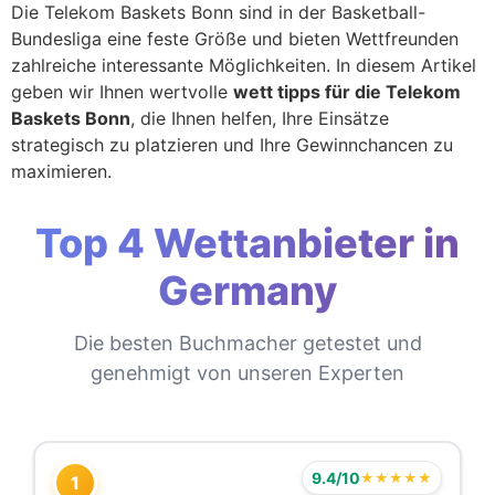
Die Telekom Baskets Bonn sind in der Basketball-
Bundesliga eine feste Größe und bieten Wettfreunden
zahlreiche interessante Möglichkeiten. In diesem Artikel
geben wir Ihnen wertvolle
wett tipps für die Telekom
Baskets Bonn
, die Ihnen helfen, Ihre Einsätze
strategisch zu platzieren und Ihre Gewinnchancen zu
maximieren.
Top 4 Wettanbieter in
Germany
Die besten Buchmacher getestet und
genehmigt von unseren Experten
9.4/10
★★★★★
1