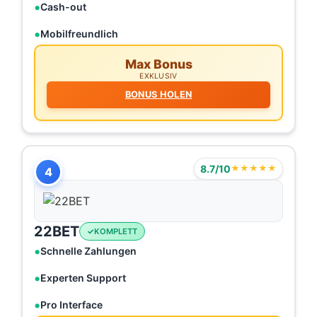
Cash-out
Mobilfreundlich
Max Bonus
EXKLUSIV
BONUS HOLEN
8.7/10
★★★★★
4
22BET
KOMPLETT
Schnelle Zahlungen
Experten Support
Pro Interface