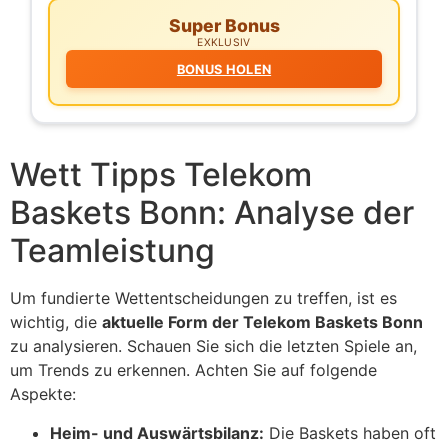
Super Bonus
EXKLUSIV
BONUS HOLEN
Wett Tipps Telekom
Baskets Bonn: Analyse der
Teamleistung
Um fundierte Wettentscheidungen zu treffen, ist es
wichtig, die
aktuelle Form der Telekom Baskets Bonn
zu analysieren. Schauen Sie sich die letzten Spiele an,
um Trends zu erkennen. Achten Sie auf folgende
Aspekte:
Heim- und Auswärtsbilanz:
Die Baskets haben oft