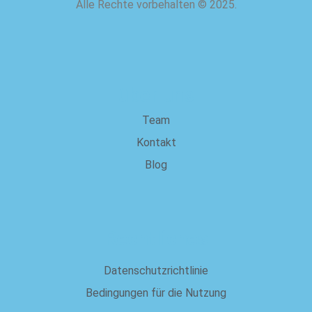
Alle Rechte vorbehalten
©
2025.
über uns
Team
Kontakt
Blog
Rechtliches
Datenschutzrichtlinie
Bedingungen für die Nutzung