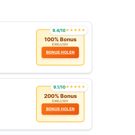
9.4/10
★★★★★
100% Bonus
EXKLUSIV
BONUS HOLEN
9.1/10
★★★★★
200% Bonus
EXKLUSIV
g
BONUS HOLEN