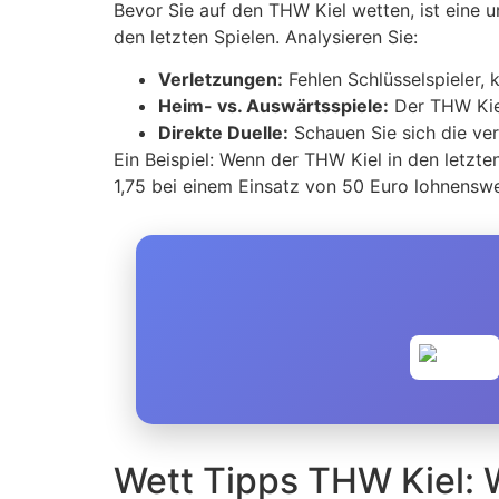
Bevor Sie auf den THW Kiel wetten, ist eine
den letzten Spielen. Analysieren Sie:
Verletzungen:
Fehlen Schlüsselspieler, 
Heim- vs. Auswärtsspiele:
Der THW Kiel
Direkte Duelle:
Schauen Sie sich die v
Ein Beispiel: Wenn der THW Kiel in den letzte
1,75 bei einem Einsatz von 50 Euro lohnenswe
Wett Tipps THW Kiel: 