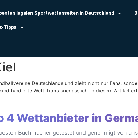
 besten legalen Sportwettenseiten in Deutschland
B
t-Tipps
iel
andballvereine Deutschlands und zieht nicht nur Fans, sond
ind fundierte Wett Tipps unerlässlich. In diesem Artikel erf
p 4 Wettanbieter in Germ
 besten Buchmacher getestet und genehmigt von uns