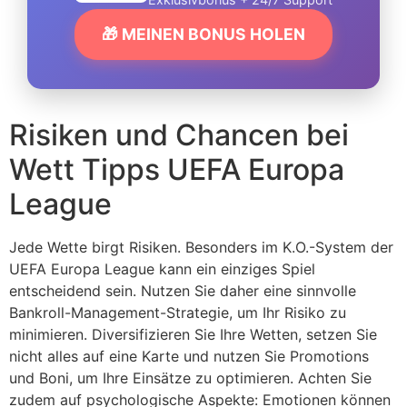
🎁 MEINEN BONUS HOLEN
Risiken und Chancen bei
Wett Tipps UEFA Europa
League
Jede Wette birgt Risiken. Besonders im K.O.-System der
UEFA Europa League kann ein einziges Spiel
entscheidend sein. Nutzen Sie daher eine sinnvolle
Bankroll-Management-Strategie, um Ihr Risiko zu
minimieren. Diversifizieren Sie Ihre Wetten, setzen Sie
nicht alles auf eine Karte und nutzen Sie Promotions
und Boni, um Ihre Einsätze zu optimieren. Achten Sie
zudem auf psychologische Aspekte: Emotionen können