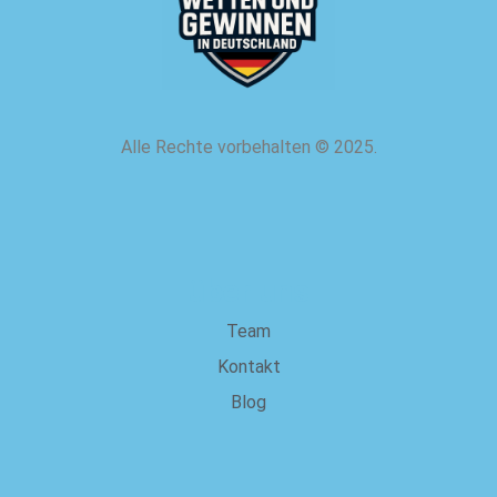
Alle Rechte vorbehalten
©
2025.
über uns
Team
Kontakt
Blog