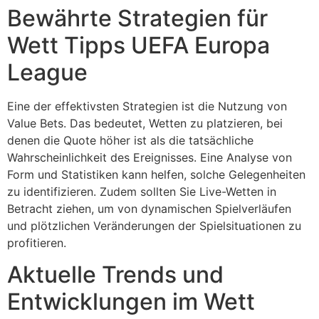
Bewährte Strategien für
Wett Tipps UEFA Europa
League
Eine der effektivsten Strategien ist die Nutzung von
Value Bets. Das bedeutet, Wetten zu platzieren, bei
denen die Quote höher ist als die tatsächliche
Wahrscheinlichkeit des Ereignisses. Eine Analyse von
Form und Statistiken kann helfen, solche Gelegenheiten
zu identifizieren. Zudem sollten Sie Live-Wetten in
Betracht ziehen, um von dynamischen Spielverläufen
und plötzlichen Veränderungen der Spielsituationen zu
profitieren.
Aktuelle Trends und
Entwicklungen im Wett