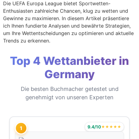
Die UEFA Europa League bietet Sportwetten-
Enthusiasten zahlreiche Chancen, klug zu wetten und
Gewinne zu maximieren. In diesem Artikel präsentiere
ich Ihnen fundierte Analysen und bewährte Strategien,
um Ihre Wettentscheidungen zu optimieren und aktuelle
Trends zu erkennen.
Top 4 Wettanbieter in
Germany
Die besten Buchmacher getestet und
genehmigt von unseren Experten
9.4/10
★★★★★
1