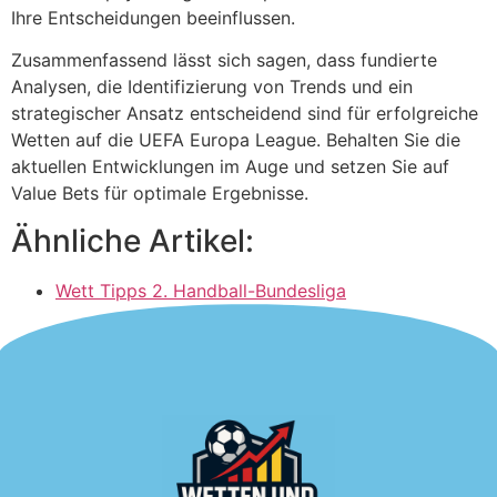
Ihre Entscheidungen beeinflussen.
Zusammenfassend lässt sich sagen, dass fundierte
Analysen, die Identifizierung von Trends und ein
strategischer Ansatz entscheidend sind für erfolgreiche
Wetten auf die UEFA Europa League. Behalten Sie die
aktuellen Entwicklungen im Auge und setzen Sie auf
Value Bets für optimale Ergebnisse.
Ähnliche Artikel:
Wett Tipps 2. Handball-Bundesliga