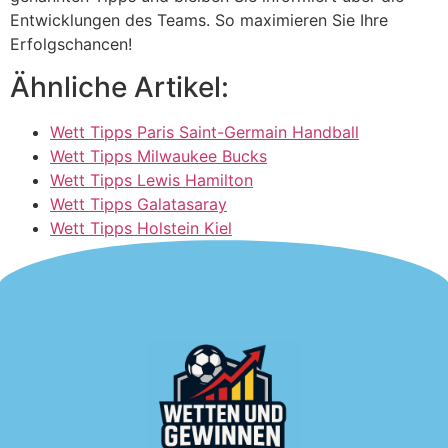
Entwicklungen des Teams. So maximieren Sie Ihre
Erfolgschancen!
Ähnliche Artikel:
Wett Tipps Paris Saint-Germain Handball
Wett Tipps Milwaukee Bucks
Wett Tipps Lewis Hamilton
Wett Tipps Galatasaray
Wett Tipps Holstein Kiel