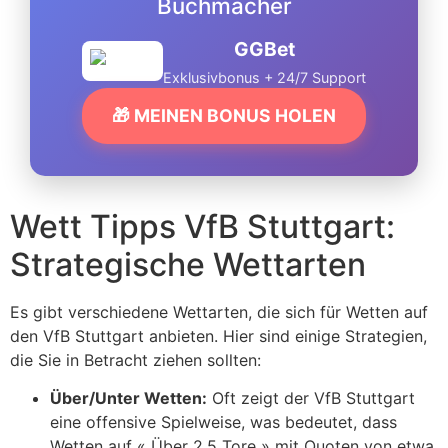
Buchmacher
GGBet
Exklusivbonus + 24/7 Support
🎁 MEINEN BONUS HOLEN
Wett Tipps VfB Stuttgart:
Strategische Wettarten
Es gibt verschiedene Wettarten, die sich für Wetten auf
den VfB Stuttgart anbieten. Hier sind einige Strategien,
die Sie in Betracht ziehen sollten:
Über/Unter Wetten:
Oft zeigt der VfB Stuttgart
eine offensive Spielweise, was bedeutet, dass
Wetten auf « Über 2.5 Tore » mit Quoten von etwa