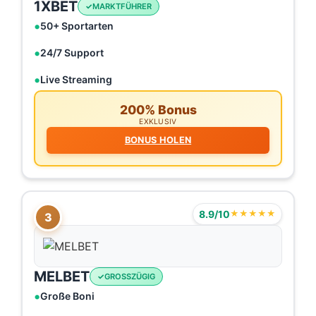
1XBET
MARKTFÜHRER
50+ Sportarten
24/7 Support
Live Streaming
200% Bonus
EXKLUSIV
BONUS HOLEN
8.9/10
★★★★★
3
MELBET
GROSSZÜGIG
Große Boni