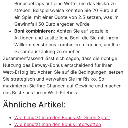
Bonusbetrags auf eine Wette, um das Risiko zu
streuen. Beispielsweise könnten Sie 20 Euro auf
ein Spiel mit einer Quote von 2.5 setzen, was im
Gewinnfall 50 Euro ergeben würde.
Boni kombinieren:
Achten Sie auf spezielle
Aktionen und zusätzliche Boni, die Sie mit Ihrem
Willkommensbonus kombinieren können, um Ihre
Gesamtauszahlung zu erhöhen.
Zusammenfassend lässt sich sagen, dass die richtige
Nutzung des Betway-Bonus entscheidend für Ihren
Wett-Erfolg ist. Achten Sie auf die Bedingungen, setzen
Sie strategisch und verwalten Sie Ihr Risiko. So
maximieren Sie Ihre Chancen auf Gewinne und machen
das Beste aus Ihrem Wett-Erlebnis.
Ähnliche Artikel:
Wie benutzt man den Bonus Mr Green Sport
Wie benutzt man den Bonus Interwetten