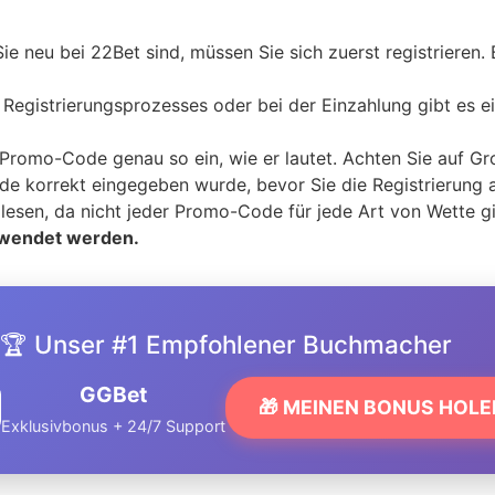
e neu bei 22Bet sind, müssen Sie sich zuerst registrieren.
egistrierungsprozesses oder bei der Einzahlung gibt es ei
romo-Code genau so ein, wie er lautet. Achten Sie auf Gr
e korrekt eingegeben wurde, bevor Sie die Registrierung a
lesen, da nicht jeder Promo-Code für jede Art von Wette gi
rwendet werden.
🏆 Unser #1 Empfohlener Buchmacher
GGBet
🎁 MEINEN BONUS HOLE
Exklusivbonus + 24/7 Support