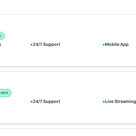
E
s
24/7 Support
Mobile App
HRER
24/7 Support
Live Streamin