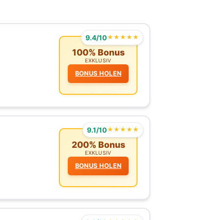
9.4/10
★★★★★
100% Bonus
EXKLUSIV
BONUS HOLEN
9.1/10
★★★★★
200% Bonus
EXKLUSIV
g
BONUS HOLEN