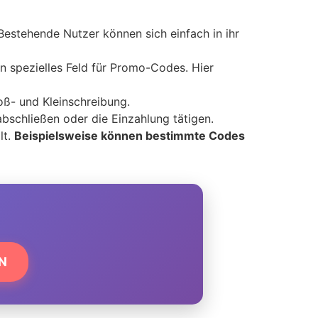
 Bestehende Nutzer können sich einfach in ihr
n spezielles Feld für Promo-Codes. Hier
oß- und Kleinschreibung.
bschließen oder die Einzahlung tätigen.
lt.
Beispielsweise können bestimmte Codes
N