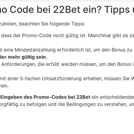
o Code bei 22Bet ein? Tipps 
holen, beachten Sie folgende Tipps:
r, dass der Promo-Code noch gültig ist. Manchmal gibt es ze
b eine Mindestanzahlung erforderlich ist, um den Bonus zu 
der mehr gültig sein.
e Anforderungen, die erfüllt werden müssen, um den Bonus
 mit einer 5-fachen Umsatzforderung erhalten, müssen Sie
nen.
s
Eingeben des Promo-Codes bei 22Bet
ein entscheidender
 sorgfältig zu befolgen und die Bedingungen zu verstehen,