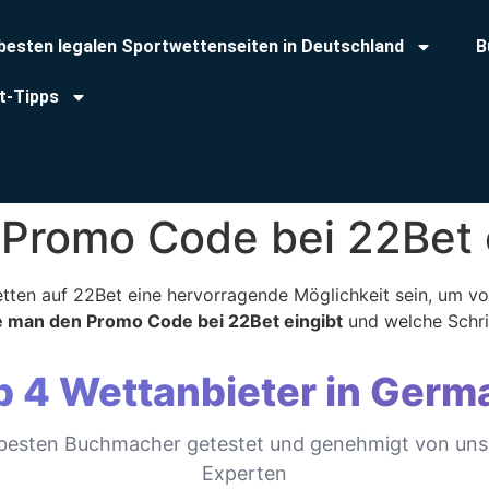
 besten legalen Sportwettenseiten in Deutschland
B
t-Tipps
 Promo Code bei 22Bet 
n auf 22Bet eine hervorragende Möglichkeit sein, um von
e man den Promo Code bei 22Bet eingibt
und welche Schri
p 4 Wettanbieter in Germ
 besten Buchmacher getestet und genehmigt von uns
Experten