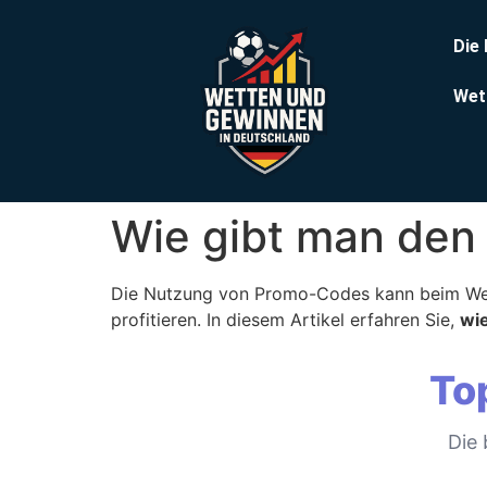
Die
Wet
Wie gibt man den
Die Nutzung von Promo-Codes kann beim Wette
profitieren. In diesem Artikel erfahren Sie,
wi
To
Die