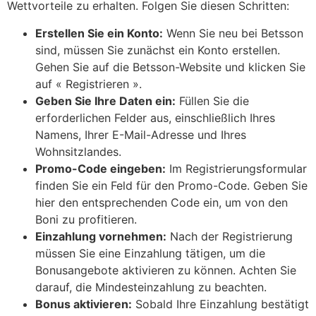
Wettvorteile zu erhalten. Folgen Sie diesen Schritten:
Erstellen Sie ein Konto:
Wenn Sie neu bei Betsson
sind, müssen Sie zunächst ein Konto erstellen.
Gehen Sie auf die Betsson-Website und klicken Sie
auf « Registrieren ».
Geben Sie Ihre Daten ein:
Füllen Sie die
erforderlichen Felder aus, einschließlich Ihres
Namens, Ihrer E-Mail-Adresse und Ihres
Wohnsitzlandes.
Promo-Code eingeben:
Im Registrierungsformular
finden Sie ein Feld für den Promo-Code. Geben Sie
hier den entsprechenden Code ein, um von den
Boni zu profitieren.
Einzahlung vornehmen:
Nach der Registrierung
müssen Sie eine Einzahlung tätigen, um die
Bonusangebote aktivieren zu können. Achten Sie
darauf, die Mindesteinzahlung zu beachten.
Bonus aktivieren:
Sobald Ihre Einzahlung bestätigt