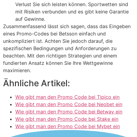
Verlust Sie sich leisten können. Sportwetten sind
mit Risiken verbunden und es gibt keine Garantie
auf Gewinne.
Zusammenfassend lässt sich sagen, dass das Eingeben
eines Promo-Codes bei Betsson einfach und
unkompliziert ist. Achten Sie jedoch darauf, die
spezifischen Bedingungen und Anforderungen zu
beachten. Mit den richtigen Strategien und einem
fundierten Ansatz können Sie Ihre Wettgewinne
maximieren.
Ähnliche Artikel:
Wie gibt man den Promo Code bei Tipico ein
Wie gibt man den Promo Code bei Neobet ein
Wie gibt man den Promo Code bei Betway ein
Wie gibt man den Promo Code bei Stake ein
Wie gibt man den Promo Code bei Mybet ein