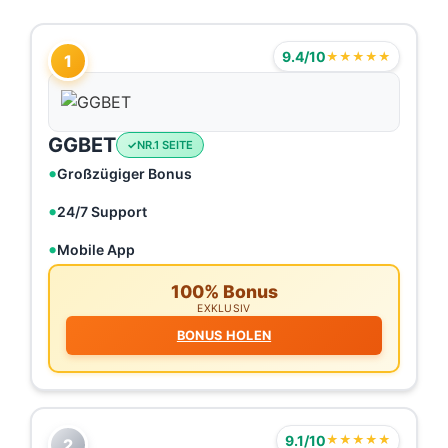
9.4/10
★★★★★
1
GGBET
NR.1 SEITE
Großzügiger Bonus
24/7 Support
Mobile App
100% Bonus
EXKLUSIV
BONUS HOLEN
9.1/10
★★★★★
2