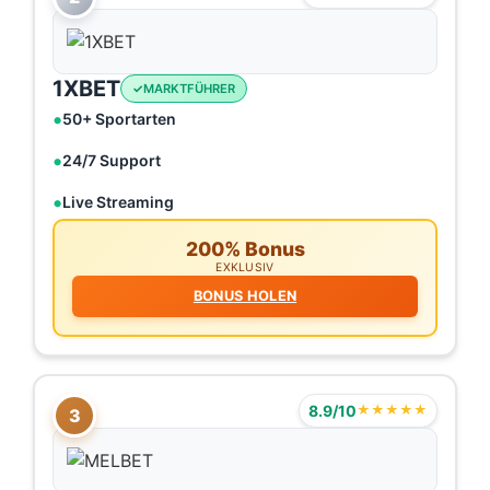
1XBET
MARKTFÜHRER
50+ Sportarten
24/7 Support
Live Streaming
200% Bonus
EXKLUSIV
BONUS HOLEN
8.9/10
★★★★★
3