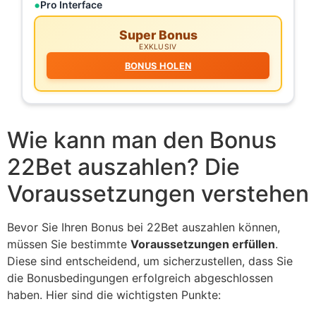
Pro Interface
Super Bonus
EXKLUSIV
BONUS HOLEN
Wie kann man den Bonus
22Bet auszahlen? Die
Voraussetzungen verstehen
Bevor Sie Ihren Bonus bei 22Bet auszahlen können,
müssen Sie bestimmte
Voraussetzungen erfüllen
.
Diese sind entscheidend, um sicherzustellen, dass Sie
die Bonusbedingungen erfolgreich abgeschlossen
haben. Hier sind die wichtigsten Punkte: