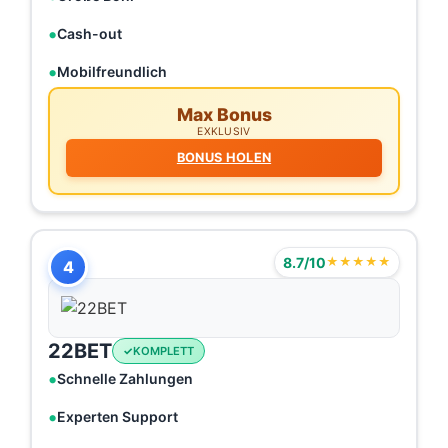
Cash-out
Mobilfreundlich
Max Bonus
EXKLUSIV
BONUS HOLEN
8.7/10
★★★★★
4
22BET
KOMPLETT
Schnelle Zahlungen
Experten Support