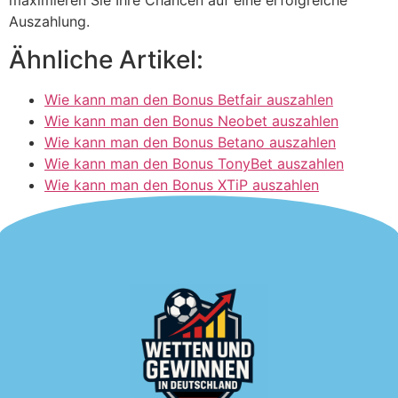
maximieren Sie Ihre Chancen auf eine erfolgreiche
Auszahlung.
Ähnliche Artikel:
Wie kann man den Bonus Betfair auszahlen
Wie kann man den Bonus Neobet auszahlen
Wie kann man den Bonus Betano auszahlen
Wie kann man den Bonus TonyBet auszahlen
Wie kann man den Bonus XTiP auszahlen