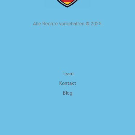
Alle Rechte vorbehalten
©
2025.
über uns
Team
Kontakt
Blog
Rechtliches