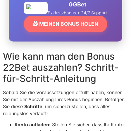
GGBet
Exklusivbonus + 24/7 Support
🎁 MEINEN BONUS HOLEN
Wie kann man den Bonus
22Bet auszahlen? Schritt-
für-Schritt-Anleitung
Sobald Sie die Voraussetzungen erfüllt haben, können
Sie mit der Auszahlung Ihres Bonus beginnen. Befolgen
Sie diese
Schritte
, um sicherzustellen, dass alles
reibungslos verläuft:
Konto aufladen:
Stellen Sie sicher, dass Ihr Konto