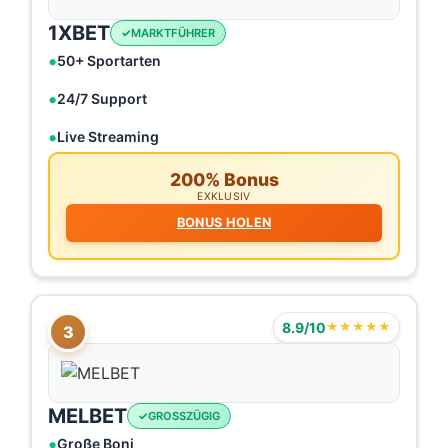
1XBET
MARKTFÜHRER
50+ Sportarten
24/7 Support
Live Streaming
200% Bonus
EXKLUSIV
BONUS HOLEN
8.9/10
★★★★★
3
MELBET
GROSSZÜGIG
Große Boni