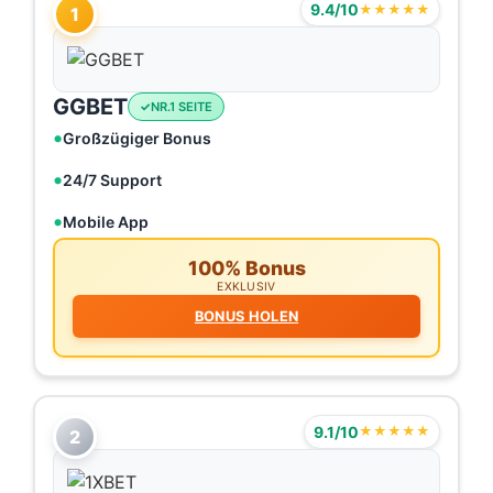
9.4/10
★★★★★
1
GGBET
NR.1 SEITE
Großzügiger Bonus
24/7 Support
Mobile App
100% Bonus
EXKLUSIV
BONUS HOLEN
9.1/10
★★★★★
2