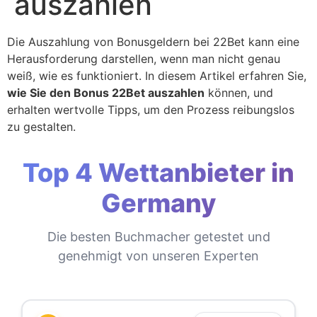
auszahlen
Die Auszahlung von Bonusgeldern bei 22Bet kann eine
Herausforderung darstellen, wenn man nicht genau
weiß, wie es funktioniert. In diesem Artikel erfahren Sie,
wie Sie den Bonus 22Bet auszahlen
können, und
erhalten wertvolle Tipps, um den Prozess reibungslos
zu gestalten.
Top 4 Wettanbieter in
Germany
Die besten Buchmacher getestet und
genehmigt von unseren Experten