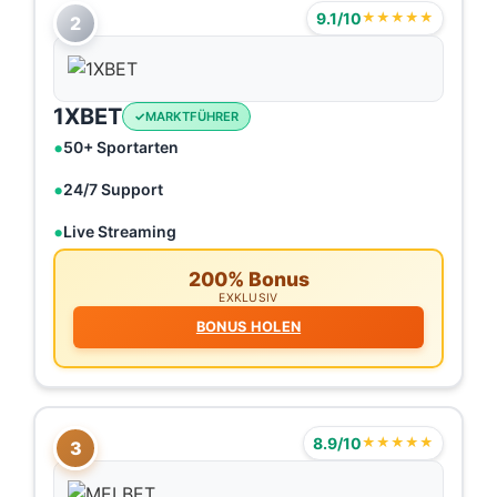
9.1/10
★★★★★
2
1XBET
MARKTFÜHRER
50+ Sportarten
24/7 Support
Live Streaming
200% Bonus
EXKLUSIV
BONUS HOLEN
8.9/10
★★★★★
3