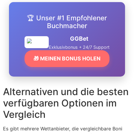
🏆 Unser #1 Empfohlener
Buchmacher
GGBet
Exklusivbonus + 24/7 Support
🎁 MEINEN BONUS HOLEN
Alternativen und die besten
verfügbaren Optionen im
Vergleich
Es gibt mehrere Wettanbieter, die vergleichbare Boni