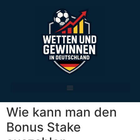
Wie kann man den
Bonus Stake