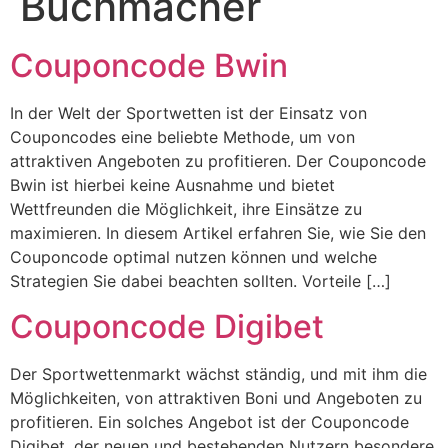
Buchmacher
Couponcode Bwin
In der Welt der Sportwetten ist der Einsatz von
Couponcodes eine beliebte Methode, um von
attraktiven Angeboten zu profitieren. Der Couponcode
Bwin ist hierbei keine Ausnahme und bietet
Wettfreunden die Möglichkeit, ihre Einsätze zu
maximieren. In diesem Artikel erfahren Sie, wie Sie den
Couponcode optimal nutzen können und welche
Strategien Sie dabei beachten sollten. Vorteile […]
Couponcode Digibet
Der Sportwettenmarkt wächst ständig, und mit ihm die
Möglichkeiten, von attraktiven Boni und Angeboten zu
profitieren. Ein solches Angebot ist der Couponcode
Digibet, der neuen und bestehenden Nutzern besondere