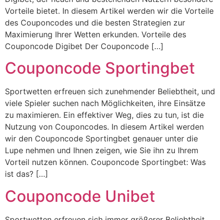
Vorteile bietet. In diesem Artikel werden wir die Vorteile
des Couponcodes und die besten Strategien zur
Maximierung Ihrer Wetten erkunden. Vorteile des
Couponcode Digibet Der Couponcode […]
Couponcode Sportingbet
Sportwetten erfreuen sich zunehmender Beliebtheit, und
viele Spieler suchen nach Möglichkeiten, ihre Einsätze
zu maximieren. Ein effektiver Weg, dies zu tun, ist die
Nutzung von Couponcodes. In diesem Artikel werden
wir den Couponcode Sportingbet genauer unter die
Lupe nehmen und Ihnen zeigen, wie Sie ihn zu Ihrem
Vorteil nutzen können. Couponcode Sportingbet: Was
ist das? […]
Couponcode Unibet
Sportwetten erfreuen sich immer größerer Beliebtheit,