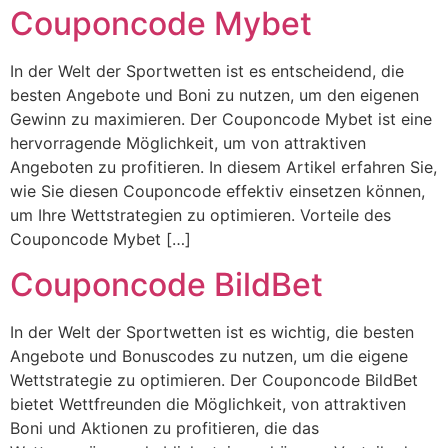
Couponcode Mybet
In der Welt der Sportwetten ist es entscheidend, die
besten Angebote und Boni zu nutzen, um den eigenen
Gewinn zu maximieren. Der Couponcode Mybet ist eine
hervorragende Möglichkeit, um von attraktiven
Angeboten zu profitieren. In diesem Artikel erfahren Sie,
wie Sie diesen Couponcode effektiv einsetzen können,
um Ihre Wettstrategien zu optimieren. Vorteile des
Couponcode Mybet […]
Couponcode BildBet
In der Welt der Sportwetten ist es wichtig, die besten
Angebote und Bonuscodes zu nutzen, um die eigene
Wettstrategie zu optimieren. Der Couponcode BildBet
bietet Wettfreunden die Möglichkeit, von attraktiven
Boni und Aktionen zu profitieren, die das