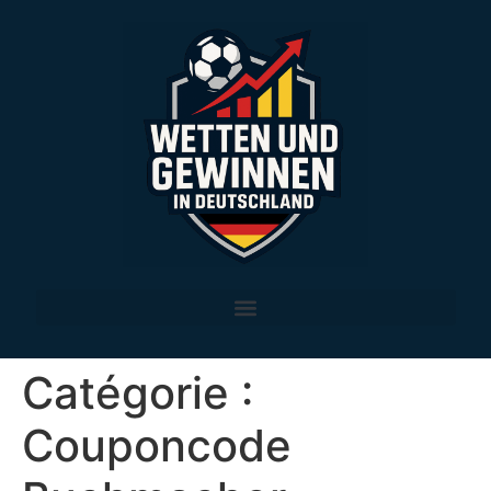
Catégorie :
Couponcode