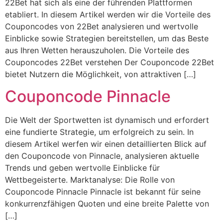
22Bet hat sich als eine der führenden Plattformen
etabliert. In diesem Artikel werden wir die Vorteile des
Couponcodes von 22Bet analysieren und wertvolle
Einblicke sowie Strategien bereitstellen, um das Beste
aus Ihren Wetten herauszuholen. Die Vorteile des
Couponcodes 22Bet verstehen Der Couponcode 22Bet
bietet Nutzern die Möglichkeit, von attraktiven […]
Couponcode Pinnacle
Die Welt der Sportwetten ist dynamisch und erfordert
eine fundierte Strategie, um erfolgreich zu sein. In
diesem Artikel werfen wir einen detaillierten Blick auf
den Couponcode von Pinnacle, analysieren aktuelle
Trends und geben wertvolle Einblicke für
Wettbegeisterte. Marktanalyse: Die Rolle von
Couponcode Pinnacle Pinnacle ist bekannt für seine
konkurrenzfähigen Quoten und eine breite Palette von
[…]