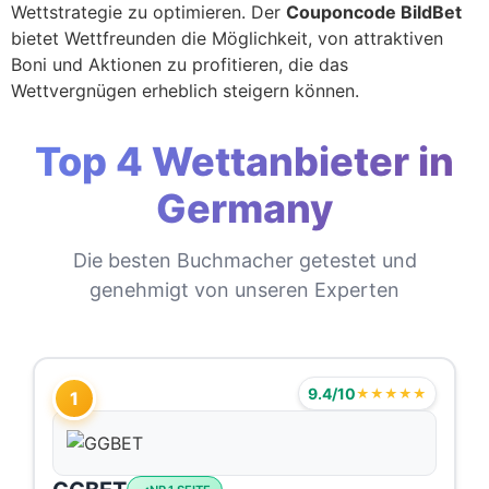
Wettstrategie zu optimieren. Der
Couponcode BildBet
bietet Wettfreunden die Möglichkeit, von attraktiven
Boni und Aktionen zu profitieren, die das
Wettvergnügen erheblich steigern können.
Top 4 Wettanbieter in
Germany
Die besten Buchmacher getestet und
genehmigt von unseren Experten
9.4/10
★★★★★
1