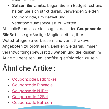
Setzen Sie Limits:
Legen Sie ein Budget fest und
halten Sie sich strikt daran. Verwenden Sie den
Couponcode, um gezielt und
verantwortungsbewusst zu wetten.
Abschließend lässt sich sagen, dass der
Couponcode
BildBet
eine großartige Möglichkeit ist, Ihre
Wettstrategie zu verbessern und von attraktiven
Angeboten zu profitieren. Denken Sie daran, immer
verantwortungsbewusst zu wetten und die Risiken im
Auge zu behalten, um langfristig erfolgreich zu sein.
Ähnliche Artikel:
Couponcode Ladbrokes
Couponcode Pinnacle
Couponcode N1Bet
Couponcode 22Bet
Couponcode Betsson