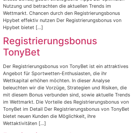
Nutzung und betrachten die aktuellen Trends im
Wettmarkt. Chancen durch den Registrierungsbonus
Hpybet effektiv nutzen Der Registrierungsbonus von
Hpybet bietet […]
Registrierungsbonus
TonyBet
Der Registrierungsbonus von TonyBet ist ein attraktives
Angebot für Sportwetten-Enthusiasten, die ihr
Wettkapital erhöhen möchten. In dieser Analyse
beleuchten wir die Vorzüge, Strategien und Risiken, die
mit diesem Bonus verbunden sind, sowie aktuelle Trends
im Wettmarkt. Die Vorteile des Registrierungsbonus von
TonyBet im Detail Der Registrierungsbonus von TonyBet
bietet neuen Kunden die Möglichkeit, ihre
Wettaktivitäten […]