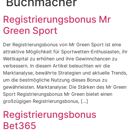
Buchmacher
Registrierungsbonus Mr
Green Sport
Der Registrierungsbonus von Mr Green Sport ist eine
attraktive Möglichkeit für Sportwetten-Enthusiasten, ihr
Wettkapital zu erhöhen und ihre Gewinnchancen zu
verbessern. In diesem Artikel beleuchten wir die
Marktanalyse, bewährte Strategien und aktuelle Trends,
um die bestmögliche Nutzung dieses Bonus zu
gewährleisten. Marktanalyse: Die Stärken des Mr Green
Sport Registrierungsbonus Mr Green bietet einen
großzügigen Registrierungsbonus, […]
Registrierungsbonus
Bet365