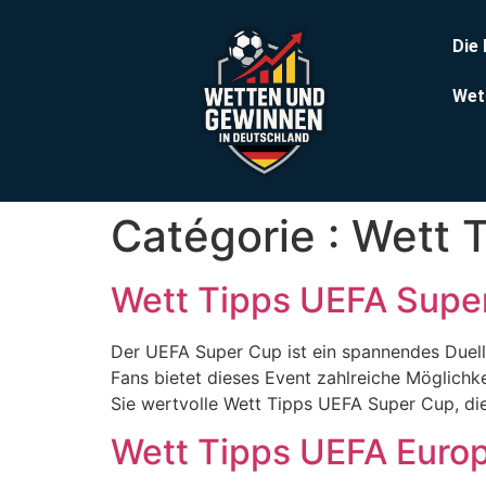
Die
Wet
Catégorie :
Wett 
Wett Tipps UEFA Supe
Der UEFA Super Cup ist ein spannendes Duel
Fans bietet dieses Event zahlreiche Möglichke
Sie wertvolle Wett Tipps UEFA Super Cup, die 
Wett Tipps UEFA Euro