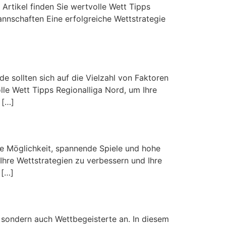
 Artikel finden Sie wertvolle Wett Tipps
annschaften Eine erfolgreiche Wettstrategie
e sollten sich auf die Vielzahl von Faktoren
lle Wett Tipps Regionalliga Nord, um Ihre
 […]
ie Möglichkeit, spannende Spiele und hohe
Ihre Wettstrategien zu verbessern und Ihre
 […]
, sondern auch Wettbegeisterte an. In diesem