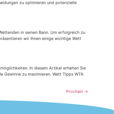
cheidungen zu optimieren und potenzielle
 Wettenden in seinen Bann. Um erfolgreich zu
präsentieren wir Ihnen einige wichtige Wett
öglichkeiten. In diesem Artikel erhalten Sie
ielle Gewinne zu maximieren. Wett Tipps WTA
Prochain
→