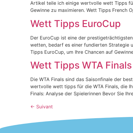
Artikel teile ich einige wertvolle wett Tipps
Gewinne zu maximieren. Wett Tipps French Op
Wett Tipps EuroCup
Der EuroCup ist eine der prestigeträchtigste
wetten, bedarf es einer fundierten Strategie u
Tipps EuroCup, um Ihre Chancen auf Gewinne
Wett Tipps WTA Finals
Die WTA Finals sind das Saisonfinale der bes
wertvolle wett tipps für die WTA Finals, die 
Finals: Analyse der Spielerinnen Bevor Sie Ihr
←
Suivant