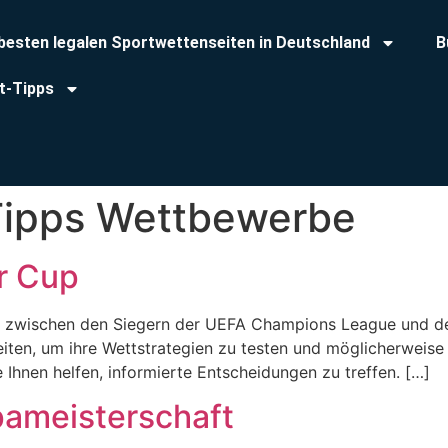
 besten legalen Sportwettenseiten in Deutschland
B
t-Tipps
Tipps Wettbewerbe
r Cup
l zwischen den Siegern der UEFA Champions League und d
iten, um ihre Wettstrategien zu testen und möglicherweise 
Ihnen helfen, informierte Entscheidungen zu treffen. […]
pameisterschaft