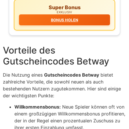
Super Bonus
EXKLUSIV
BONUS HOLEN
Vorteile des
Gutscheincodes Betway
Die Nutzung eines
Gutscheincodes Betway
bietet
zahlreiche Vorteile, die sowohl neuen als auch
bestehenden Nutzern zugutekommen. Hier sind einige
der wichtigsten Punkte:
Willkommensbonus:
Neue Spieler können oft von
einem großzügigen Willkommensbonus profitieren,
der in der Regel einen prozentualen Zuschuss zu
ihrer ersten Einzahlung umfasst.