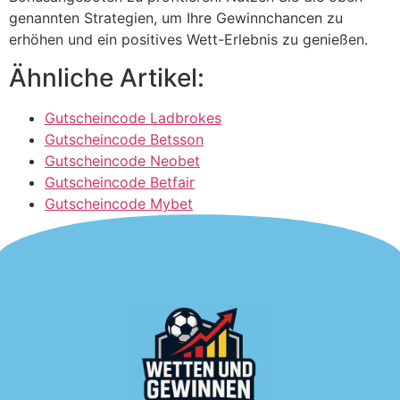
genannten Strategien, um Ihre Gewinnchancen zu
erhöhen und ein positives Wett-Erlebnis zu genießen.
Ähnliche Artikel:
Gutscheincode Ladbrokes
Gutscheincode Betsson
Gutscheincode Neobet
Gutscheincode Betfair
Gutscheincode Mybet