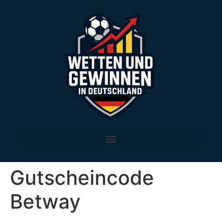
Gutscheincode
Betway