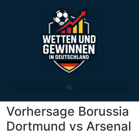
Vorhersage Borussia
Dortmund vs Arsenal